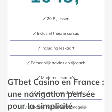
🗸 20 Rijlessen
🗸 Inclusief theorie cursus
🗸 Including leskaart
🗸 Persoonlijk advies en rijcoach
🗸 Moderne lesauto’s
GTbet Casino en France :
🗸 Automaat of handschakel
une navigation pensée
🗸 Betaling in 2 termijnen mogelijk
pour la simplicité