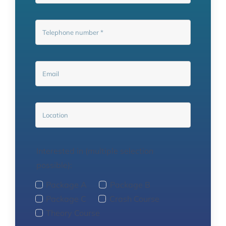
Interested in (multiple selection
possible):
Package A
Package B
Package C
Crash Course
Theory Course