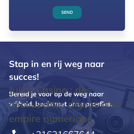
SEND
Stap in en rij weg naar
succes!
Bereid je voor op de weg naar
Julius Casino : des
vrijheid, begin met onze proefles.
découvertes dignes d’un
empire numérique