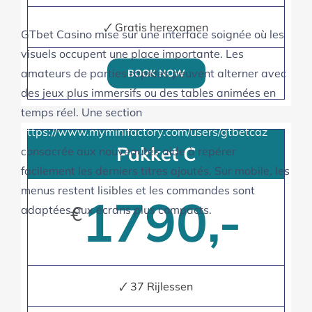
🗸 Gratis herexamen
GTbet Casino mise sur une interface soignée où les
visuels occupent une place importante. Les
BOOK NOW
amateurs de parties rapides peuvent alterner avec
des jeux plus immersifs ou des tables animées en
temps réel. Une section
https://www.myminifactory.com/users/gtbetcaz
Pakket C
consacrée aux nouveautés aide à repérer
facilement les derniers titres ajoutés. Sur mobile, les
1790,-
menus restent lisibles et les commandes sont
€
adaptées aux écrans plus compacts.
🗸 37 Rijlessen