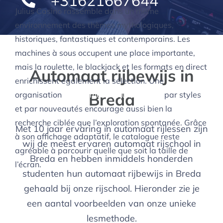
+31621667644
Julius Casino rassemble dans un même
environnement des thèmes mythologiques,
historiques, fantastiques et contemporains. Les
machines à sous occupent une place importante,
Automaat rijbewijs in
mais la roulette, le blackjack et les formats en direct
enrichissent également la sélection. Une
Breda
organisation
https://mez.ink/juliusfrance
par styles
et par nouveautés encourage aussi bien la
Met 10 jaar ervaring in automaat rijlessen zijn
recherche ciblée que l’exploration spontanée. Grâce
wij de meest ervaren automaat rijschool in
à son affichage adaptatif, le catalogue reste
Breda en hebben inmiddels honderden
agréable à parcourir quelle que soit la taille de
studenten hun automaat rijbewijs in Breda
l’écran.
gehaald bij onze rijschool. Hieronder zie je
een aantal voorbeelden van onze unieke
lesmethode.