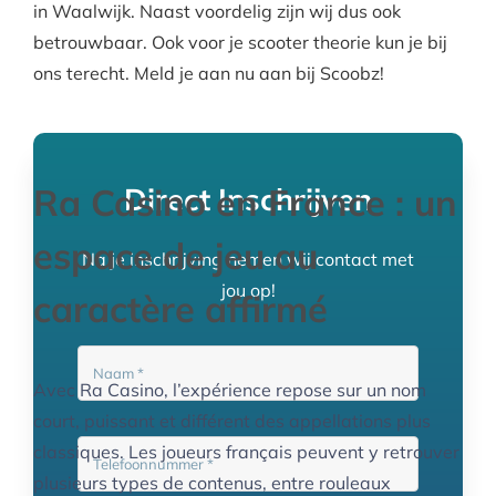
in Waalwijk. Naast voordelig zijn wij dus ook
betrouwbaar. Ook voor je scooter theorie kun je bij
ons terecht. Meld je aan nu aan bij Scoobz!
Ra Casino en France : un
Direct Inschrijven
espace de jeu au
Na je inschrijving nemen wij contact met
jou op!
caractère affirmé
Avec Ra Casino, l’expérience repose sur un nom
court, puissant et différent des appellations plus
classiques. Les joueurs français peuvent y retrouver
plusieurs types de contenus, entre rouleaux