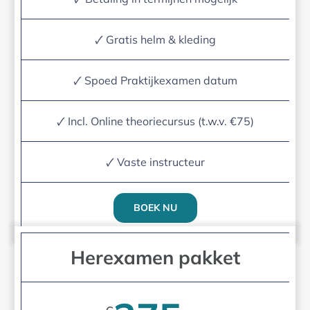
🗸 Gratis helm & kleding
🗸 Spoed Praktijkexamen datum
🗸 Incl. Online theoriecursus (t.w.v. €75)
🗸 Vaste instructeur
BOEK NU
Herexamen pakket