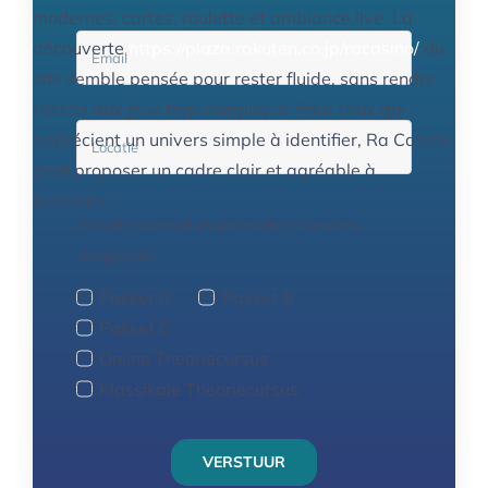
modernes, cartes, roulette et ambiance live. La
découverte
https://plaza.rakuten.co.jp/racasino/
du
site semble pensée pour rester fluide, sans rendre
l’accès aux jeux trop compliqué. Pour ceux qui
apprécient un univers simple à identifier, Ra Casino
peut proposer un cadre clair et agréable à
parcourir.
Geintresseerd in (meerdere keuzes
mogelijk):
Pakket A
Pakket B
Pakket C
Online Theoriecursus
Klassikale Theoriecursus
VERSTUUR