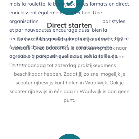
mais la roulette, le blackjack et les formats en direct
enrichissent également la sélection. Une
organisation
https://mez.ink/juliusfrance
par styles
Direct starten
et par nouveautés encourage aussi bien la
recherche ciblée que l’exploration spontanée. Grâce
De beschikbaarheid van praktijkexamens zijn
à son affichage adaptatif, le catalogue reste
schaars. Onze backoffice is constant op zoek naar
agréable à parcourir quelle que soit la taille de
nieuwe praktijkexamen data, waardoor wij van
l’écran.
maandag tot zaterdag praktijkexamens
beschikbaar hebben. Zodat jij zo snel mogelijk je
scooter rijbewijs kunt halen in Waalwijk. Ook je
scooter rijbewijs in één dag in Waalwijk is dan geen
punt.