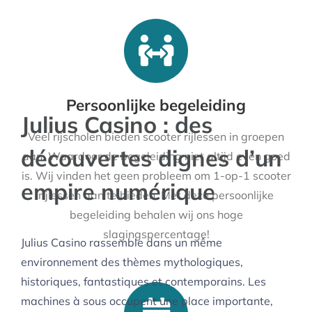
Persoonlijke begeleiding
Julius Casino : des
Veel rijscholen bieden scooter rijlessen in groepen
découvertes dignes d’un
aan. Waardoor de begeleiding niet altijd even goed
is. Wij vinden het geen probleem om 1-op-1 scooter
empire numérique
rijlessen aan te bieden. Met deze persoonlijke
begeleiding behalen wij ons hoge
slagingspercentage!
Julius Casino rassemble dans un même
environnement des thèmes mythologiques,
historiques, fantastiques et contemporains. Les
machines à sous occupent une place importante,