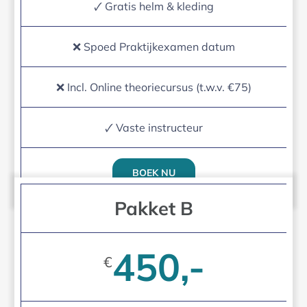
🗸 Gratis helm & kleding
❌ Spoed Praktijkexamen datum
❌ Incl. Online theoriecursus (t.w.v. €75)
🗸 Vaste instructeur
BOEK NU
Pakket B
450,-
€