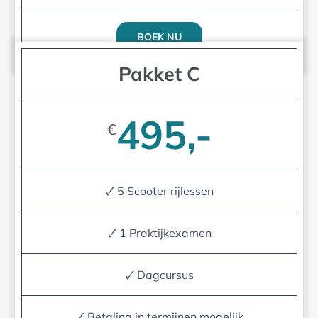
BOEK NU
Pakket C
495,-
€
🗸 5 Scooter rijlessen
🗸 1 Praktijkexamen
🗸 Dagcursus
🗸 Betaling in termijnen mogelijk