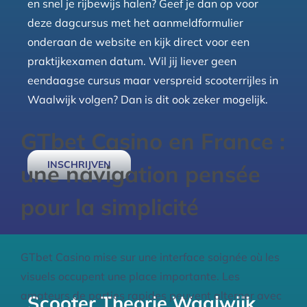
en snel je rijbewijs halen? Geef je dan op voor
deze dagcursus met het aanmeldformulier
onderaan de website en kijk direct voor een
praktijkexamen datum. Wil jij liever geen
eendaagse cursus maar verspreid scooterrijles in
Waalwijk volgen? Dan is dit ook zeker mogelijk.
GTbet Casino en France :
INSCHRIJVEN
une navigation pensée
pour la simplicité
GTbet Casino mise sur une interface soignée où les
visuels occupent une place importante. Les
amateurs de parties rapides peuvent alterner avec
Scooter Theorie Waalwijk