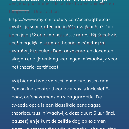
des jeux plus immersifs ou des tables animées en
temps réel. Une section
https://www.myminifactory.com/users/gtbetcaz
Wil jij je scooter theorie in Waalwijk halen? Dan
consacrée aux nouveautés aide à repérer
ben je bij Scoobz op het juiste adres! Bij Scoobz is
facilement les derniers titres ajoutés. Sur mobile, les
het mogelijk je scooter theorie in één dag in
menus restent lisibles et les commandes sont
Waalwijk te halen. Door onze ervaren docenten
adaptées aux écrans plus compacts.
slagen er al jarenlang leerlingen in Waalwijk voor
het theorie-certificaat.
Wij bieden twee verschillende cursussen aan.
Een online scooter theorie cursus is inclusief E-
book, oefenexamens en slaaggarantie. De
tweede optie is een klassikale eendaagse
theoriecursus in Waalwijk, deze duurt 5 uur (incl.
pauzes) en je kunt de zelfde dag op examen
gaan. Je scooter rijbewijs in Waalwijk halen, ging