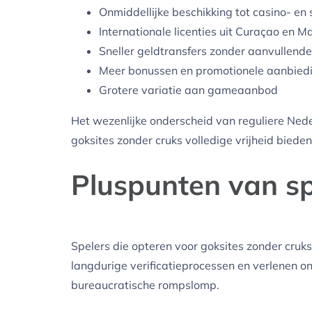
Onmiddellijke beschikking tot casino- 
Internationale licenties uit Curaçao en M
Sneller geldtransfers zonder aanvullende 
Meer bonussen en promotionele aanbied
Grotere variatie aan gameaanbod
Het wezenlijke onderscheid van reguliere Nede
goksites zonder cruks volledige vrijheid bied
Pluspunten van sp
Spelers die opteren voor goksites zonder cruk
langdurige verificatieprocessen en verlenen 
bureaucratische rompslomp.