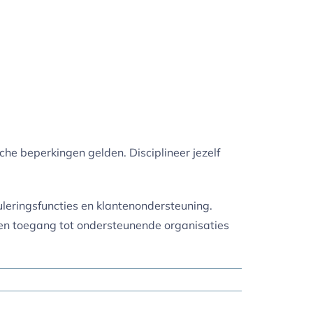
e beperkingen gelden. Disciplineer jezelf
leringsfuncties en klantenondersteuning.
s en toegang tot ondersteunende organisaties