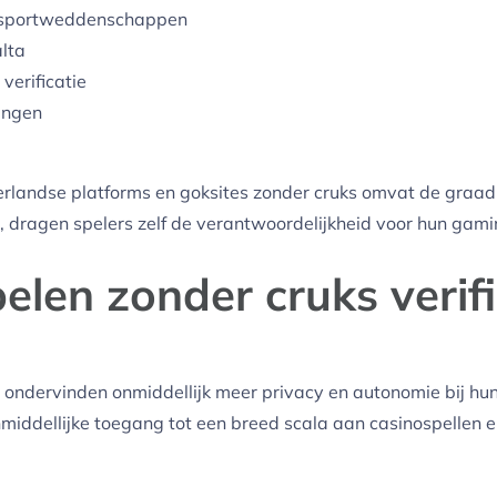
en sportweddenschappen
alta
verificatie
ingen
rlandse platforms en goksites zonder cruks omvat de graad v
en, dragen spelers zelf de verantwoordelijkheid voor hun gam
elen zonder cruks verifi
s ondervinden onmiddellijk meer privacy en autonomie bij hu
onmiddellijke toegang tot een breed scala aan casinospelle