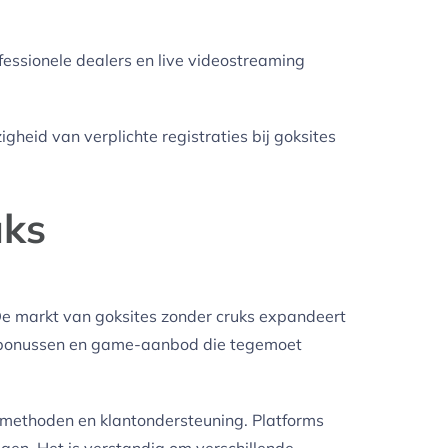
fessionele dealers en live videostreaming
gheid van verplichte registraties bij goksites
uks
n. De markt van goksites zonder cruks expandeert
en, bonussen en game-aanbod die tegemoet
almethoden en klantondersteuning. Platforms
gen. Het is verstandig om verschillende