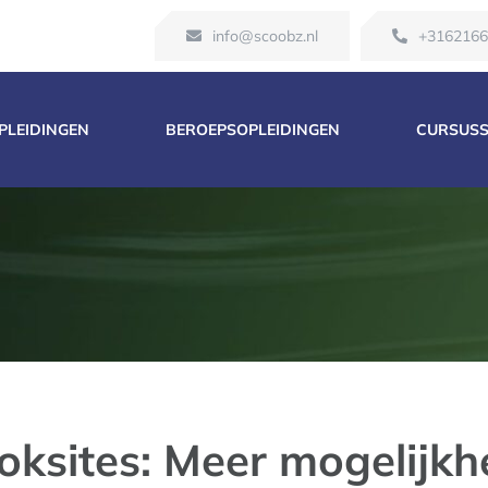
info@scoobz.nl
+316216
OPLEIDINGEN
BEROEPSOPLEIDINGEN
CURSUS
ksites: Meer mogelijkhe