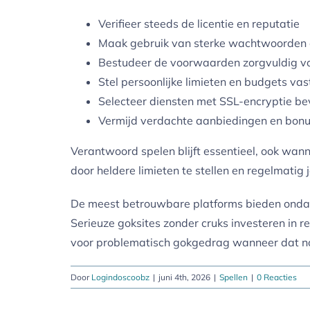
Verifieer steeds de licentie en reputatie
Maak gebruik van sterke wachtwoorden 
Bestudeer de voorwaarden zorgvuldig voo
Stel persoonlijke limieten en budgets vas
Selecteer diensten met SSL-encryptie be
Vermijd verdachte aanbiedingen en bon
Verantwoord spelen blijft essentieel, ook wann
door heldere limieten te stellen en regelmatig
De meest betrouwbare platforms bieden ondanks
Serieuze goksites zonder cruks investeren in 
voor problematisch gokgedrag wanneer dat no
Door
Logindoscoobz
|
juni 4th, 2026
|
Spellen
|
0 Reacties