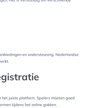
 aanbiedingen en ondersteuning. Nederlandse
merkt.
gistratie
an het juiste platform. Spelers moeten goed
rmen tijdens het online gokken.