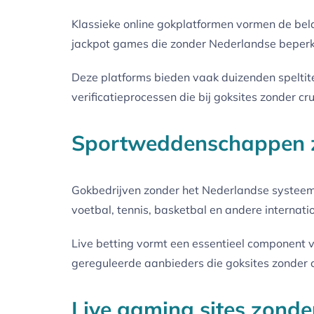
Klassieke online gokplatformen vormen de belan
jackpot games die zonder Nederlandse beperki
Deze platforms bieden vaak duizenden speltit
verificatieprocessen die bij goksites zonder cru
Sportweddenschappen z
Gokbedrijven zonder het Nederlandse systeem
voetbal, tennis, basketbal en andere internat
Live betting vormt een essentieel component 
gereguleerde aanbieders die goksites zonder 
Live gaming sites zonder