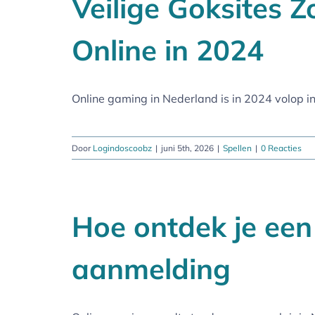
Veilige Goksites Z
Online in 2024
Online gaming in Nederland is in 2024 volop i
Door
Logindoscoobz
|
juni 5th, 2026
|
Spellen
|
0 Reacties
Hoe ontdek je een 
aanmelding