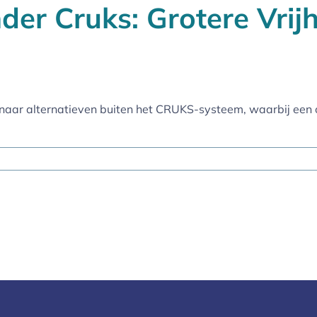
der Cruks: Grotere Vrijh
 naar alternatieven buiten het CRUKS-systeem, waarbij een 