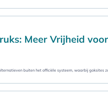
ruks: Meer Vrijheid voo
ternatieven buiten het officiële systeem, waarbij goksites z