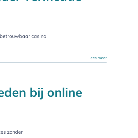
n betrouwbaar casino
Lees meer
den bij online
tes zonder