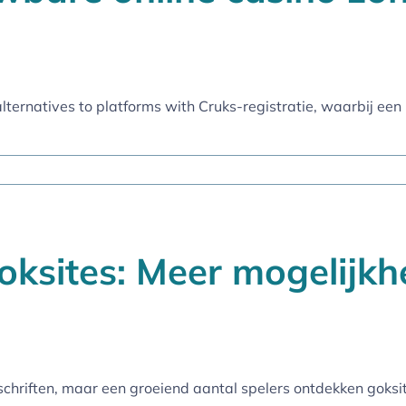
lternatives to platforms with Cruks-registratie, waarbij ee
ksites: Meer mogelijkhe
chriften, maar een groeiend aantal spelers ontdekken goksi