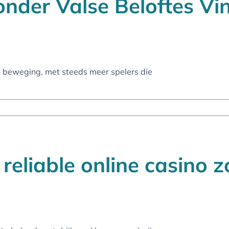
onder Valse Beloftes Vin
n beweging, met steeds meer spelers die
reliable online casino 