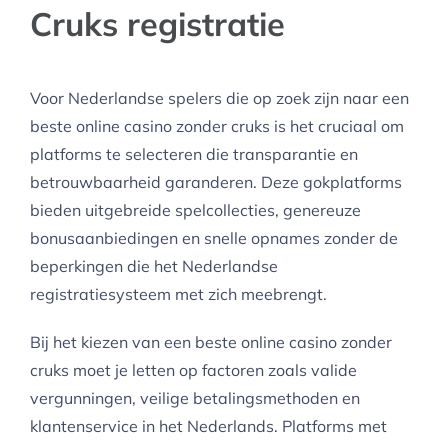
Cruks registratie
Voor Nederlandse spelers die op zoek zijn naar een
beste online casino zonder cruks is het cruciaal om
platforms te selecteren die transparantie en
betrouwbaarheid garanderen. Deze gokplatforms
bieden uitgebreide spelcollecties, genereuze
bonusaanbiedingen en snelle opnames zonder de
beperkingen die het Nederlandse
registratiesysteem met zich meebrengt.
Bij het kiezen van een beste online casino zonder
cruks moet je letten op factoren zoals valide
vergunningen, veilige betalingsmethoden en
klantenservice in het Nederlands. Platforms met