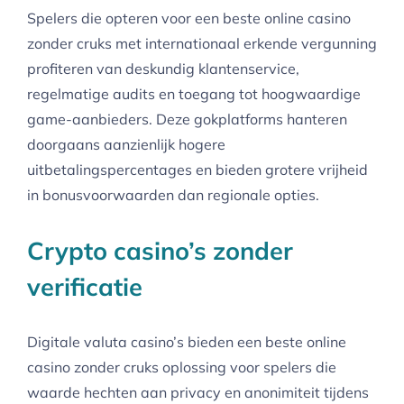
Spelers die opteren voor een beste online casino
zonder cruks met internationaal erkende vergunning
profiteren van deskundig klantenservice,
regelmatige audits en toegang tot hoogwaardige
game-aanbieders. Deze gokplatforms hanteren
doorgaans aanzienlijk hogere
uitbetalingspercentages en bieden grotere vrijheid
in bonusvoorwaarden dan regionale opties.
Crypto casino’s zonder
verificatie
Digitale valuta casino’s bieden een beste online
casino zonder cruks oplossing voor spelers die
waarde hechten aan privacy en anonimiteit tijdens