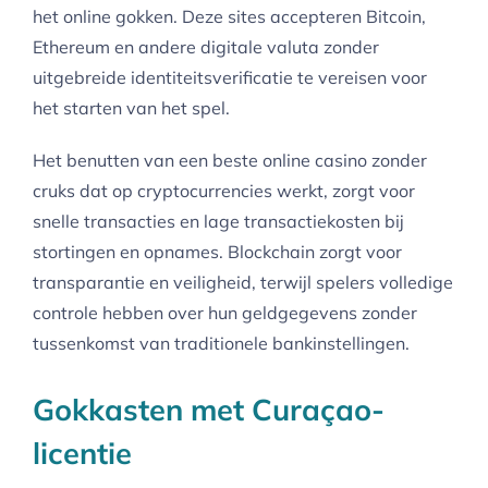
het online gokken. Deze sites accepteren Bitcoin,
Ethereum en andere digitale valuta zonder
uitgebreide identiteitsverificatie te vereisen voor
het starten van het spel.
Het benutten van een beste online casino zonder
cruks dat op cryptocurrencies werkt, zorgt voor
snelle transacties en lage transactiekosten bij
stortingen en opnames. Blockchain zorgt voor
transparantie en veiligheid, terwijl spelers volledige
controle hebben over hun geldgegevens zonder
tussenkomst van traditionele bankinstellingen.
Gokkasten met Curaçao-
licentie