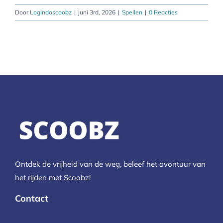
Door
Logindoscoobz
|
juni 3rd, 2026
|
Spellen
|
0 Reacties
Ontdek de vrijheid van de weg, beleef het avontuur van
het rijden met Scoobz!
Contact