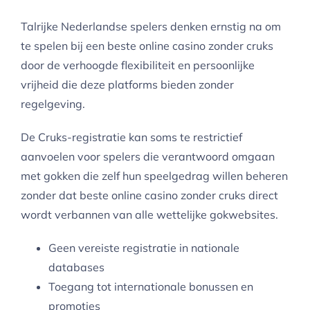
Talrijke Nederlandse spelers denken ernstig na om
te spelen bij een beste online casino zonder cruks
door de verhoogde flexibiliteit en persoonlijke
vrijheid die deze platforms bieden zonder
regelgeving.
De Cruks-registratie kan soms te restrictief
aanvoelen voor spelers die verantwoord omgaan
met gokken die zelf hun speelgedrag willen beheren
zonder dat beste online casino zonder cruks direct
wordt verbannen van alle wettelijke gokwebsites.
Geen vereiste registratie in nationale
databases
Toegang tot internationale bonussen en
promoties