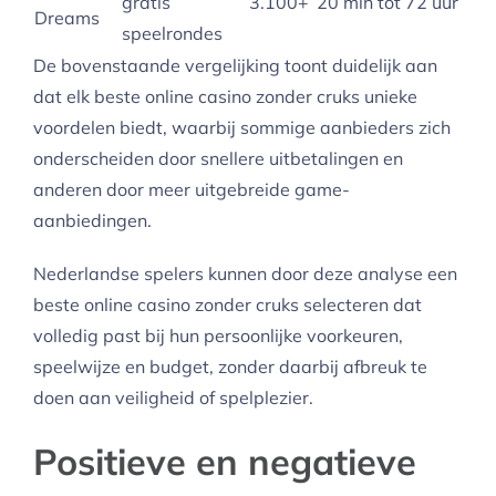
gratis
3.100+
20 min tot 72 uur
Dreams
speelrondes
De bovenstaande vergelijking toont duidelijk aan
dat elk beste online casino zonder cruks unieke
voordelen biedt, waarbij sommige aanbieders zich
onderscheiden door snellere uitbetalingen en
anderen door meer uitgebreide game-
aanbiedingen.
Nederlandse spelers kunnen door deze analyse een
beste online casino zonder cruks selecteren dat
volledig past bij hun persoonlijke voorkeuren,
speelwijze en budget, zonder daarbij afbreuk te
doen aan veiligheid of spelplezier.
Positieve en negatieve