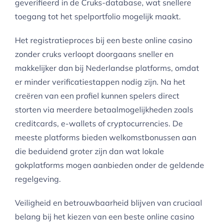
geverifieerd in de Cruks-database, wat snellere
toegang tot het spelportfolio mogelijk maakt.
Het registratieproces bij een beste online casino
zonder cruks verloopt doorgaans sneller en
makkelijker dan bij Nederlandse platforms, omdat
er minder verificatiestappen nodig zijn. Na het
creëren van een profiel kunnen spelers direct
storten via meerdere betaalmogelijkheden zoals
creditcards, e-wallets of cryptocurrencies. De
meeste platforms bieden welkomstbonussen aan
die beduidend groter zijn dan wat lokale
gokplatforms mogen aanbieden onder de geldende
regelgeving.
Veiligheid en betrouwbaarheid blijven van cruciaal
belang bij het kiezen van een beste online casino