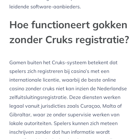
leidende software-aanbieders.
Hoe functioneert gokken
zonder Cruks registratie?
Gamen buiten het Cruks-systeem betekent dat
spelers zich registreren bij casino’s met een
internationale licentie, waarbij de beste online
casino zonder cruks niet kan inzien de Nederlandse
zelfuitsluitingsregistratie. Deze diensten werken
legaal vanuit jurisdicties zoals Curaçao, Malta of
Gibraltar, waar ze onder supervisie werken van
lokale autoriteiten. Spelers kunnen zich meteen
inschrijven zonder dat hun informatie wordt