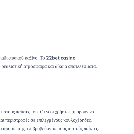
διαδικτυακού καζίνο. Το
22bet casino
,
, ρεαλιστική ατμόσφαιρα και δίκαια αποτελέσματα.
 στους παίκτες του. Οι νέοι χρήστες μπορούν να
αι περιστροφές σε επιλεγμένους κουλοχέρηδες.
αφοσίωσης, επιβραβεύοντας τους πιστούς παίκτες.