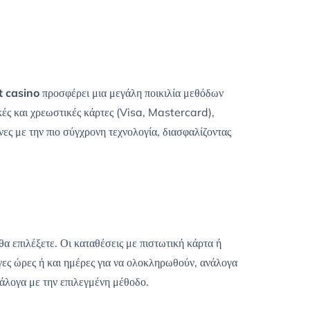
 casino
προσφέρει μια μεγάλη ποικιλία μεθόδων
κές και χρεωστικές κάρτες (Visa, Mastercard),
ες με την πιο σύγχρονη τεχνολογία, διασφαλίζοντας
θα επιλέξετε. Οι καταθέσεις με πιστωτική κάρτα ή
γες ώρες ή και ημέρες για να ολοκληρωθούν, ανάλογα
νάλογα με την επιλεγμένη μέθοδο.