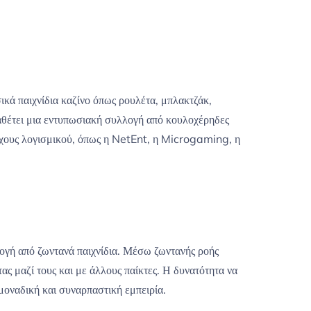
ικά παιχνίδια καζίνο όπως ρουλέτα, μπλακτζάκ,
ιαθέτει μια εντυπωσιακή συλλογή από κουλοχέρηδες
ρόχους λογισμικού, όπως η NetEnt, η Microgaming, η
λογή από ζωντανά παιχνίδια. Μέσω ζωντανής ροής
ας μαζί τους και με άλλους παίκτες. Η δυνατότητα να
μοναδική και συναρπαστική εμπειρία.