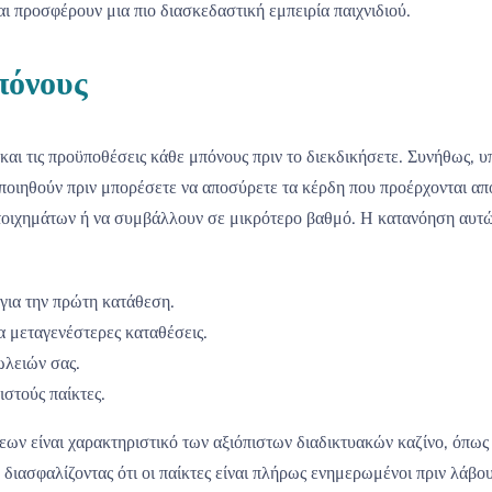
αι προσφέρουν μια πιο διασκεδαστική εμπειρία παιχνιδιού.
πόνους
 και τις προϋποθέσεις κάθε μπόνους πριν το διεκδικήσετε. Συνήθως, 
ηθούν πριν μπορέσετε να αποσύρετε τα κέρδη που προέρχονται από τ
οιχημάτων ή να συμβάλλουν σε μικρότερο βαθμό. Η κατανόηση αυτών
ια την πρώτη κατάθεση.
 μεταγενέστερες καταθέσεις.
λειών σας.
στούς παίκτες.
εων είναι χαρακτηριστικό των αξιόπιστων διαδικτυακών καζίνο, όπως
διασφαλίζοντας ότι οι παίκτες είναι πλήρως ενημερωμένοι πριν λάβ