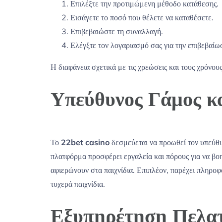
Επιλέξτε την προτιμώμενη μέθοδο κατάθεσης.
Εισάγετε το ποσό που θέλετε να καταθέσετε.
Επιβεβαιώστε τη συναλλαγή.
Ελέγξτε τον λογαριασμό σας για την επιβεβαίω
Η διαφάνεια σχετικά με τις χρεώσεις και τους χρόνου
Υπεύθυνος Γάμος κ
Το
22bet casino
δεσμεύεται να προωθεί τον υπεύθυν
πλατφόρμα προσφέρει εργαλεία και πόρους για να βοηθή
αφιερώνουν στα παιχνίδια. Επιπλέον, παρέχει πληρο
τυχερά παιχνίδια.
Εξυπηρέτηση Πελατ