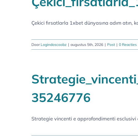
Çekici_fırsatlarl
Çekici fırsatlarla 1xbet dünyasına adım atın, 
Door
Logindoscoobz
|
augustus 5th, 2026
|
Post
|
0 Reacties
Strategie_vincent
35246776
Strategie vincenti e approfondimenti esclusiv