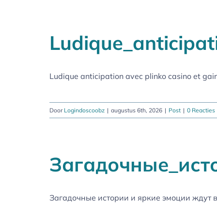
Ludique_anticipat
Ludique anticipation avec plinko casino et ga
Door
Logindoscoobz
|
augustus 6th, 2026
|
Post
|
0 Reacties
Загадочные_ист
Загадочные истории и яркие эмоции ждут в