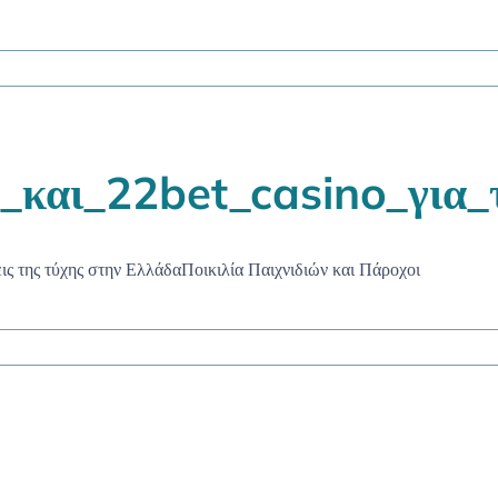
_και_22bet_casino_για_
ις της τύχης στην ΕλλάδαΠοικιλία Παιχνιδιών και Πάροχοι