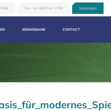
67644
Ma – Vr: 08.00 tot 17.00
Inschrijven
SEN
KENNISBANK
CONTACT
asis_für_modernes_Spie