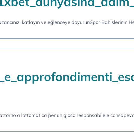
a_1xbet_dünyasına_adım_
kazancınızı katlayın ve eğlenceye doyurunSpor Bahislerinin 
i_e_approfondimenti_es
i attorno a lottomatica per un gioco responsabile e consapev