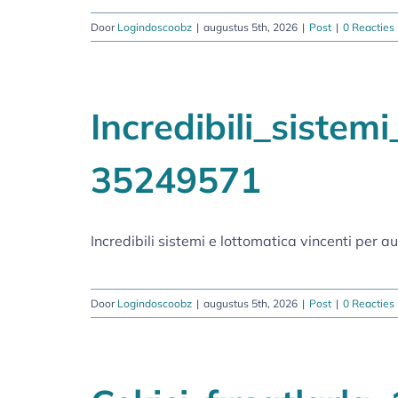
Door
Logindoscoobz
|
augustus 5th, 2026
|
Post
|
0 Reacties
Incredibili_sistem
35249571
Incredibili sistemi e lottomatica vincenti per 
Door
Logindoscoobz
|
augustus 5th, 2026
|
Post
|
0 Reacties