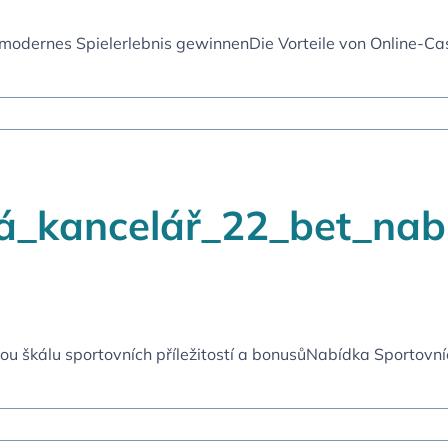
r modernes Spielerlebnis gewinnenDie Vorteile von Online-Ca
á_kancelář_22_bet_nabí
kou škálu sportovních příležitostí a bonusůNabídka Sportovn