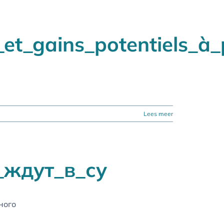
_et_gains_potentiels_à
Lees meer
_ждут_в_су
ного