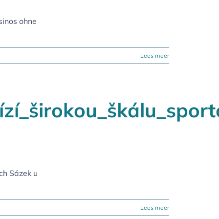
sinos ohne
Lees meer
zí_širokou_škálu_sport
ích Sázek u
Lees meer