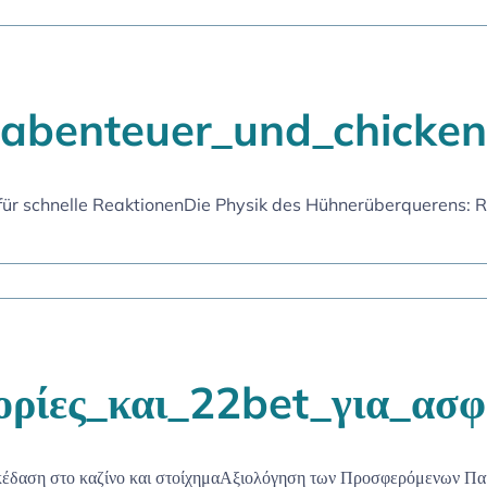
benteuer_und_chicken_
r schnelle ReaktionenDie Physik des Hühnerüberquerens: Re
φορίες_και_22bet_για_α
κέδαση στο καζίνο και στοίχημαΑξιολόγηση των Προσφερόμενων Παι