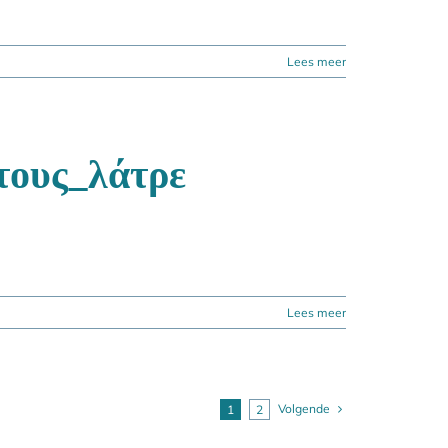
Lees meer
τους_λάτρε
Lees meer
Volgende
1
2