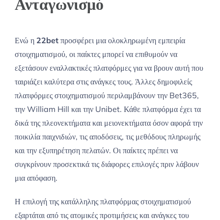
Ανταγωνισμό
Ενώ η
22bet
προσφέρει μια ολοκληρωμένη εμπειρία
στοιχηματισμού, οι παίκτες μπορεί να επιθυμούν να
εξετάσουν εναλλακτικές πλατφόρμες για να βρουν αυτή που
ταιριάζει καλύτερα στις ανάγκες τους. Άλλες δημοφιλείς
πλατφόρμες στοιχηματισμού περιλαμβάνουν την Bet365,
την William Hill και την Unibet. Κάθε πλατφόρμα έχει τα
δικά της πλεονεκτήματα και μειονεκτήματα όσον αφορά την
ποικιλία παιχνιδιών, τις αποδόσεις, τις μεθόδους πληρωμής
και την εξυπηρέτηση πελατών. Οι παίκτες πρέπει να
συγκρίνουν προσεκτικά τις διάφορες επιλογές πριν λάβουν
μια απόφαση.
Η επιλογή της κατάλληλης πλατφόρμας στοιχηματισμού
εξαρτάται από τις ατομικές προτιμήσεις και ανάγκες του