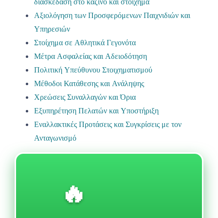
διασκέδαση στο καζίνο και στοίχημα
Αξιολόγηση των Προσφερόμενων Παιχνιδιών και
Υπηρεσιών
Στοίχημα σε Αθλητικά Γεγονότα
Μέτρα Ασφαλείας και Αδειοδότηση
Πολιτική Υπεύθυνου Στοιχηματισμού
Μέθοδοι Κατάθεσης και Ανάληψης
Χρεώσεις Συναλλαγών και Όρια
Εξυπηρέτηση Πελατών και Υποστήριξη
Εναλλακτικές Προτάσεις και Συγκρίσεις με τον
Ανταγωνισμό
🔥