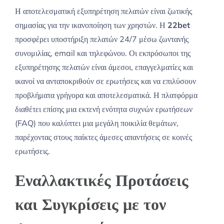
Η αποτελεσματική εξυπηρέτηση πελατών είναι ζωτικής
σημασίας για την ικανοποίηση των χρηστών. Η
22bet
προσφέρει υποστήριξη πελατών 24/7 μέσω ζωντανής
συνομιλίας, email και τηλεφώνου. Οι εκπρόσωποι της
εξυπηρέτησης πελατών είναι άμεσοι, επαγγελματίες και
ικανοί να ανταποκριθούν σε ερωτήσεις και να επιλύσουν
προβλήματα γρήγορα και αποτελεσματικά. Η πλατφόρμα
διαθέτει επίσης μια εκτενή ενότητα συχνών ερωτήσεων
(FAQ) που καλύπτει μια μεγάλη ποικιλία θεμάτων,
παρέχοντας στους παίκτες άμεσες απαντήσεις σε κοινές
ερωτήσεις.
Εναλλακτικές Προτάσεις
και Συγκρίσεις με τον