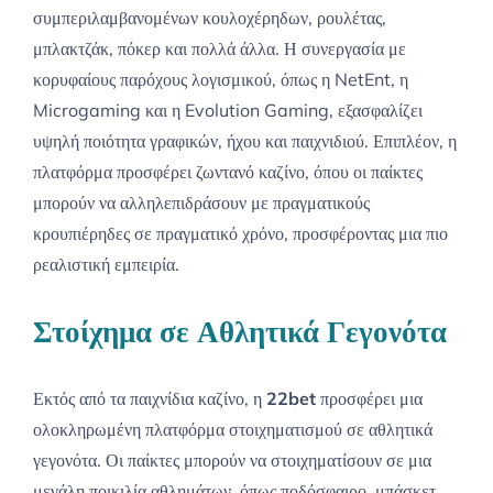
συμπεριλαμβανομένων κουλοχέρηδων, ρουλέτας,
μπλακτζάκ, πόκερ και πολλά άλλα. Η συνεργασία με
κορυφαίους παρόχους λογισμικού, όπως η NetEnt, η
Microgaming και η Evolution Gaming, εξασφαλίζει
υψηλή ποιότητα γραφικών, ήχου και παιχνιδιού. Επιπλέον, η
πλατφόρμα προσφέρει ζωντανό καζίνο, όπου οι παίκτες
μπορούν να αλληλεπιδράσουν με πραγματικούς
κρουπιέρηδες σε πραγματικό χρόνο, προσφέροντας μια πιο
ρεαλιστική εμπειρία.
Στοίχημα σε Αθλητικά Γεγονότα
Εκτός από τα παιχνίδια καζίνο, η
22bet
προσφέρει μια
ολοκληρωμένη πλατφόρμα στοιχηματισμού σε αθλητικά
γεγονότα. Οι παίκτες μπορούν να στοιχηματίσουν σε μια
μεγάλη ποικιλία αθλημάτων, όπως ποδόσφαιρο, μπάσκετ,