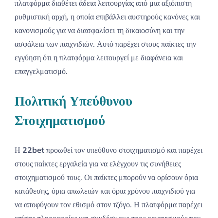
πλατφόρμα διαθέτει άδεια λειτουργίας από μια αξιόπιστη
ρυθμιστική αρχή, η οποία επιβάλλει αυστηρούς κανόνες και
κανονισμούς για να διασφαλίσει τη δικαιοσύνη και την
ασφάλεια των παιχνιδιών. Αυτό παρέχει στους παίκτες την
εγγύηση ότι η πλατφόρμα λειτουργεί με διαφάνεια και
επαγγελματισμό.
Πολιτική Υπεύθυνου
Στοιχηματισμού
Η
22bet
προωθεί τον υπεύθυνο στοιχηματισμό και παρέχει
στους παίκτες εργαλεία για να ελέγχουν τις συνήθειες
στοιχηματισμού τους. Οι παίκτες μπορούν να ορίσουν όρια
κατάθεσης, όρια απωλειών και όρια χρόνου παιχνιδιού για
να αποφύγουν τον εθισμό στον τζόγο. Η πλατφόρμα παρέχει