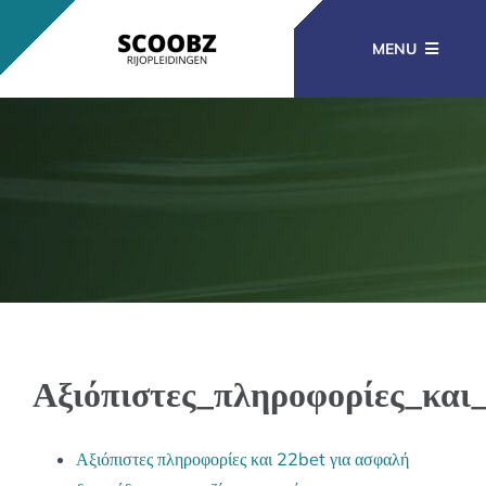
Ga
naar
MENU
inhoud
RIJOPLEIDINGEN
BEROEPSOPLEIDINGEN
CURSUSSEN
KENNISBANK
Αξιόπιστες_πληροφορίες_κα
CONTACT
Αξιόπιστες πληροφορίες και 22bet για ασφαλή