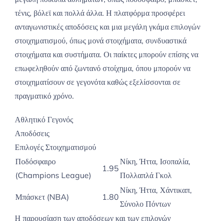
τένις, βόλεϊ και πολλά άλλα. Η πλατφόρμα προσφέρει
ανταγωνιστικές αποδόσεις και μια μεγάλη γκάμα επιλογών
στοιχηματισμού, όπως μονά στοιχήματα, συνδυαστικά
στοιχήματα και συστήματα. Οι παίκτες μπορούν επίσης να
επωφεληθούν από ζωντανό στοίχημα, όπου μπορούν να
στοιχηματίσουν σε γεγονότα καθώς εξελίσσονται σε
πραγματικό χρόνο.
Αθλητικό Γεγονός
Αποδόσεις
Επιλογές Στοιχηματισμού
Ποδόσφαιρο
Νίκη, Ήττα, Ισοπαλία,
1.95
(Champions League)
Πολλαπλά Γκολ
Νίκη, Ήττα, Χάντικαπ,
Μπάσκετ (NBA)
1.80
Σύνολο Πόντων
Η παρουσίαση των αποδόσεων και των επιλογών