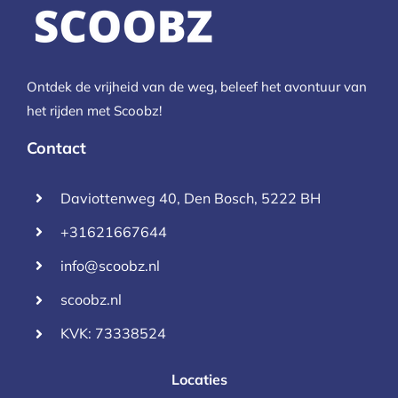
Ontdek de vrijheid van de weg, beleef het avontuur van
het rijden met Scoobz!
Contact
Daviottenweg 40, Den Bosch, 5222 BH
+31621667644
info@scoobz.nl
scoobz.nl
KVK: 73338524
Locaties