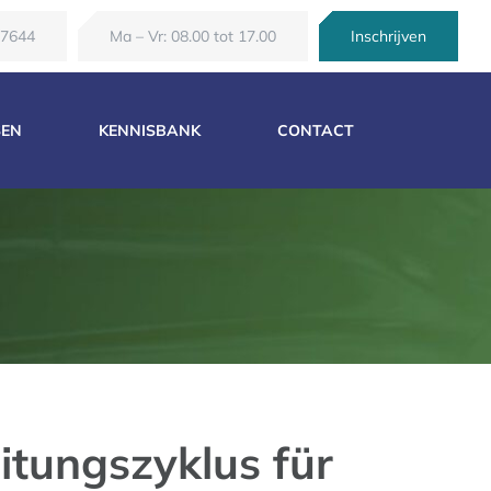
67644
Ma – Vr: 08.00 tot 17.00
Inschrijven
SEN
KENNISBANK
CONTACT
itungszyklus für