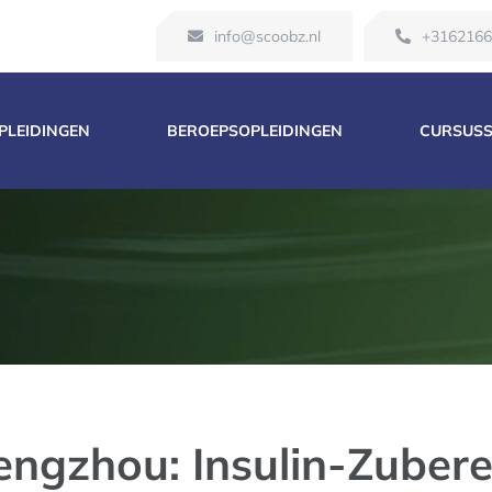
info@scoobz.nl
+316216
OPLEIDINGEN
BEROEPSOPLEIDINGEN
CURSUS
engzhou: Insulin-Zubere