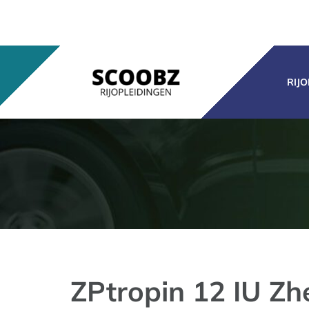
Ga
naar
inhoud
RIJ
ZPtropin 12 IU Zh