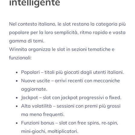
intelligente
Nel contesto italiano, le slot restano la categoria più
popolare per la loro semplicità, ritmo rapido e vasta
gamma di temi.
Winnita organizza le slot in sezioni tematiche e
funzionali:
Popolari – titoli più giocati dagli utenti italiani.
Nuove uscite – arrivi recenti con meccaniche
aggiornate.
Jackpot – slot con jackpot progressivi o fixed.
Alta volatilità – sessioni con premi più grossi
ma meno frequenti.
Funzioni bonus – slot con free spins, re‑spin,
mini‑giochi, moltiplicatori.