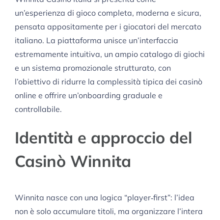
un’esperienza di gioco completa, moderna e sicura,
pensata appositamente per i giocatori del mercato
italiano. La piattaforma unisce un’interfaccia
estremamente intuitiva, un ampio catalogo di giochi
e un sistema promozionale strutturato, con
l’obiettivo di ridurre la complessità tipica dei casinò
online e offrire un’onboarding graduale e
controllabile.
Identità e approccio del
Casinò Winnita
Winnita nasce con una logica “player‑first”: l’idea
non è solo accumulare titoli, ma organizzare l’intera