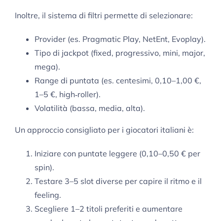
Inoltre, il sistema di filtri permette di selezionare:
Provider (es. Pragmatic Play, NetEnt, Evoplay).
Tipo di jackpot (fixed, progressivo, mini, major,
mega).
Range di puntata (es. centesimi, 0,10–1,00 €,
1–5 €, high‑roller).
Volatilità (bassa, media, alta).
Un approccio consigliato per i giocatori italiani è:
Iniziare con puntate leggere (0,10–0,50 € per
spin).
Testare 3–5 slot diverse per capire il ritmo e il
feeling.
Scegliere 1–2 titoli preferiti e aumentare