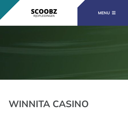
Ga
naar
MENU
inhoud
RIJOPLEIDINGEN
BEROEPSOPLEIDINGEN
CURSUSSEN
KENNISBANK
WINNITA CASINO
CONTACT
WINNITA CASINO