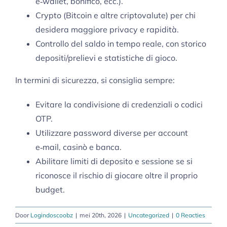
e‑wallet, bonifico, ecc.).
Crypto (Bitcoin e altre criptovalute) per chi
desidera maggiore privacy e rapidità.
Controllo del saldo in tempo reale, con storico
depositi/prelievi e statistiche di gioco.
In termini di sicurezza, si consiglia sempre:
Evitare la condivisione di credenziali o codici
OTP.
Utilizzare password diverse per account
e‑mail, casinò e banca.
Abilitare limiti di deposito e sessione se si
riconosce il rischio di giocare oltre il proprio
budget.
Door
Logindoscoobz
|
mei 20th, 2026
|
Uncategorized
|
0 Reacties