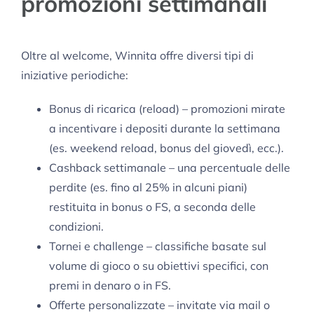
promozioni settimanali
Oltre al welcome, Winnita offre diversi tipi di
iniziative periodiche:
Bonus di ricarica (reload) – promozioni mirate
a incentivare i depositi durante la settimana
(es. weekend reload, bonus del giovedì, ecc.).
Cashback settimanale – una percentuale delle
perdite (es. fino al 25% in alcuni piani)
restituita in bonus o FS, a seconda delle
condizioni.
Tornei e challenge – classifiche basate sul
volume di gioco o su obiettivi specifici, con
premi in denaro o in FS.
Offerte personalizzate – invitate via mail o