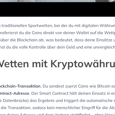
 traditionellen Sportwetten, bei der du mit digitalen Währu
sferierst du die Coins direkt von deiner Wallet auf die Wett
n über die Blockchain ab, was bedeutet, dass deine Einsätz
t du die volle Kontrolle über dein Geld und eine unverglei
Wetten mit Kryptowähru
ockchain-Transaktion
. Du sendest zuerst Coins wie Bitcoin 
ntract-Adresse
. Der Smart Contract hält deinen Einsatz in 
e Datenbrücke) das Ergebnis und triggert die automatisch
 die Transaktion
, sodass kein menschlicher Eingriff für die A
chen deiner Adresse und dem Vertrag stattfindet – ohne klas