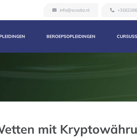
info@scoobz.nl
+316216
OPLEIDINGEN
BEROEPSOPLEIDINGEN
CURSUS
Wetten mit Kryptowähru