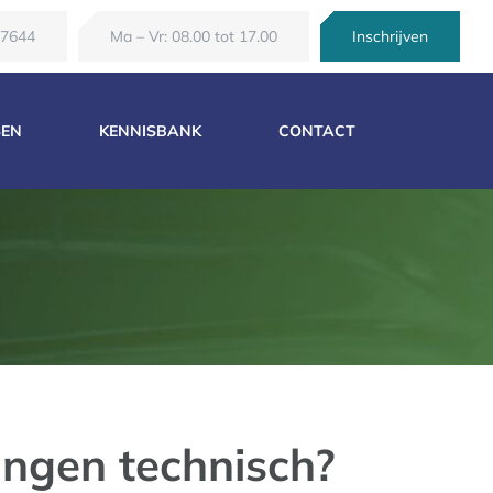
67644
Ma – Vr: 08.00 tot 17.00
Inschrijven
SEN
KENNISBANK
CONTACT
ngen technisch?