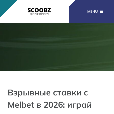
Ga
naar
MENU
inhoud
RIJOPLEIDINGEN
BEROEPSOPLEIDINGEN
CURSUSSEN
KENNISBANK
Взрывные ставки с
Melbet в 2026: играй
CONTACT