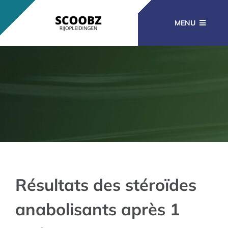
Ga
naar
MENU
inhoud
RIJOPLEIDINGEN
BEROEPSOPLEIDINGEN
CURSUSSEN
KENNISBANK
Résultats des stéroïdes
anabolisants après 1
CONTACT