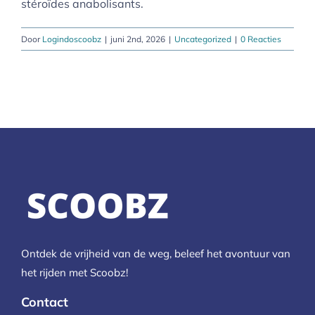
stéroïdes anabolisants.
Door
Logindoscoobz
|
juni 2nd, 2026
|
Uncategorized
|
0 Reacties
Ontdek de vrijheid van de weg, beleef het avontuur van
het rijden met Scoobz!
Contact