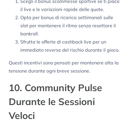
Scegli il bonus scommesse sportive se ti piace
il live e le variazioni rapide delle quote.
Opta per bonus di ricarica settimanali sulle
slot per mantenere il ritmo senza resettare il
bankroll.
Sfrutta le offerte di cashback live per un
immediato reverse del rischio durante il gioco.
Questi incentivi sono pensati per mantenere alta la
tensione durante ogni breve sessione.
10. Community Pulse
Durante le Sessioni
Veloci