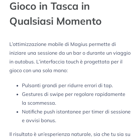
Gioco in Tasca in
Qualsiasi Momento
L’ottimizzazione mobile di Magius permette di
iniziare una sessione da un bar o durante un viaggio
in autobus. L’interfaccia touch è progettata per il
gioco con una sola mano:
Pulsanti grandi per ridurre errori di tap.
Gestures di swipe per regolare rapidamente
la scommessa.
Notifiche push istantanee per timer di sessione
e avvisi bonus.
Il risultato è un’esperienza naturale, sia che tu sia su