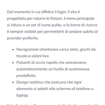
Dal momento in cui effettui il login, il sito è
progettato per ridurre le frizioni. Il menu principale
si riduce a un set di icone pulite, e la barra di ricerca
è sempre visibile per permetterti di andare subito al
provider preferito.
Navigazione istantanea verso slots, giochi da
tavolo o saloni live.
Pulsanti di avvio rapido che selezionano
automaticamente un livello di scommessa
predefinito.
Design reattivo che assicura che ogni
elemento si adatti allo schermo di telefono o
laptop.