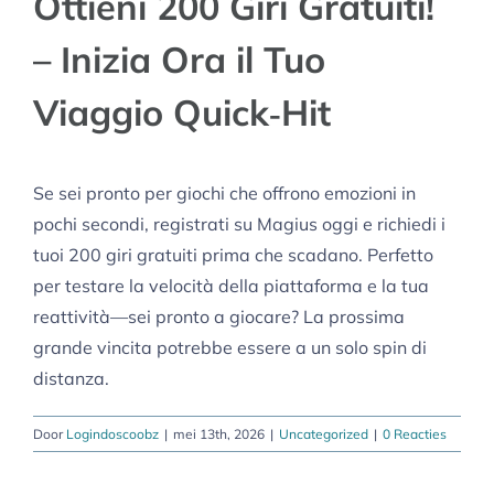
Ottieni 200 Giri Gratuiti!
– Inizia Ora il Tuo
Viaggio Quick‑Hit
Se sei pronto per giochi che offrono emozioni in
pochi secondi, registrati su Magius oggi e richiedi i
tuoi 200 giri gratuiti prima che scadano. Perfetto
per testare la velocità della piattaforma e la tua
reattività—sei pronto a giocare? La prossima
grande vincita potrebbe essere a un solo spin di
distanza.
Door
Logindoscoobz
|
mei 13th, 2026
|
Uncategorized
|
0 Reacties