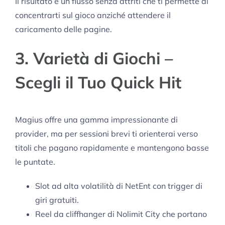
Il risultato è un flusso senza attriti che ti permette di
concentrarti sul gioco anziché attendere il
caricamento delle pagine.
3. Varietà di Giochi –
Scegli il Tuo Quick Hit
Magius offre una gamma impressionante di
provider, ma per sessioni brevi ti orienterai verso
titoli che pagano rapidamente e mantengono basse
le puntate.
Slot ad alta volatilità di NetEnt con trigger di
giri gratuiti.
Reel da cliffhanger di Nolimit City che portano