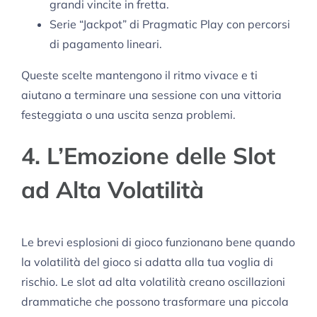
grandi vincite in fretta.
Serie “Jackpot” di Pragmatic Play con percorsi
di pagamento lineari.
Queste scelte mantengono il ritmo vivace e ti
aiutano a terminare una sessione con una vittoria
festeggiata o una uscita senza problemi.
4. L’Emozione delle Slot
ad Alta Volatilità
Le brevi esplosioni di gioco funzionano bene quando
la volatilità del gioco si adatta alla tua voglia di
rischio. Le slot ad alta volatilità creano oscillazioni
drammatiche che possono trasformare una piccola