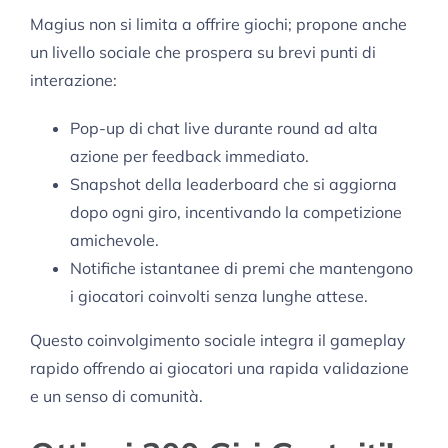
Magius non si limita a offrire giochi; propone anche
un livello sociale che prospera su brevi punti di
interazione:
Pop-up di chat live durante round ad alta
azione per feedback immediato.
Snapshot della leaderboard che si aggiorna
dopo ogni giro, incentivando la competizione
amichevole.
Notifiche istantanee di premi che mantengono
i giocatori coinvolti senza lunghe attese.
Questo coinvolgimento sociale integra il gameplay
rapido offrendo ai giocatori una rapida validazione
e un senso di comunità.