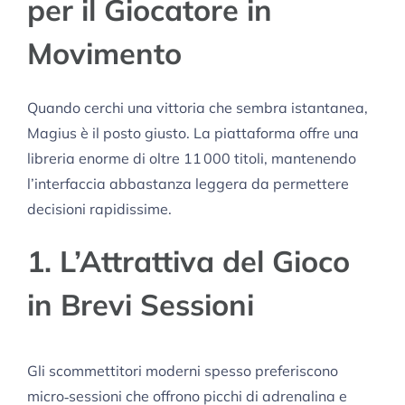
per il Giocatore in
Movimento
Quando cerchi una vittoria che sembra istantanea,
Magius è il posto giusto. La piattaforma offre una
libreria enorme di oltre 11 000 titoli, mantenendo
l’interfaccia abbastanza leggera da permettere
decisioni rapidissime.
1. L’Attrattiva del Gioco
in Brevi Sessioni
Gli scommettitori moderni spesso preferiscono
micro‑sessioni che offrono picchi di adrenalina e