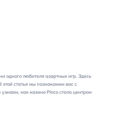
нию:
ни одного любителя азартных игр. Здесь
 этой статье мы познакомим вас с
знаем, как казино Pinco стало центром