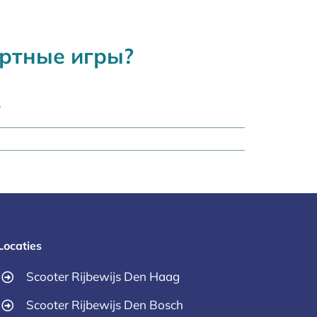
артные игры?
.
Locaties
Scooter Rijbewijs Den Haag
Scooter Rijbewijs Den Bosch