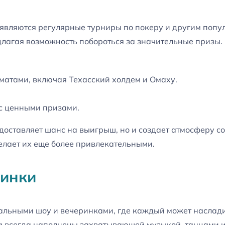
o являются регулярные турниры по покеру и другим поп
длагая возможность побороться за значительные призы. 
матами, включая Техасский холдем и Омаху.
с ценными призами.
едоставляет шанс на выигрыш, но и создает атмосферу с
елает их еще более привлекательными.
ринки
кальными шоу и вечеринками, где каждый может наслад
всегда наполнены захватывающей музыкой, танцами и 