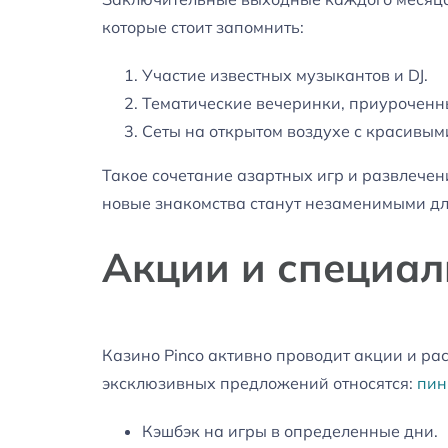
которые стоит запомнить:
Участие известных музыкантов и DJ.
Тематические вечеринки, приуроченн
Сеты на открытом воздухе с красивым
Такое сочетание азартных игр и развлечен
новые знакомства станут незаменимыми дл
Акции и специа
Казино Pinco активно проводит акции и р
эксклюзивных предложений относятся:
пин
Кэшбэк на игры в определенные дни.