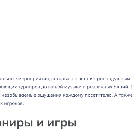
йтесь к волне
казино Pinco
кальные мероприятия, которые не оставят равнодушным 
ывающих турниров до живой музыки и различных акций. В
 незабываемые ощущения каждому посетителю. А также у
х игроков.
рниры и игры