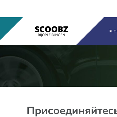
Ga
naar
inhoud
RIJ
Присоединяйтесь