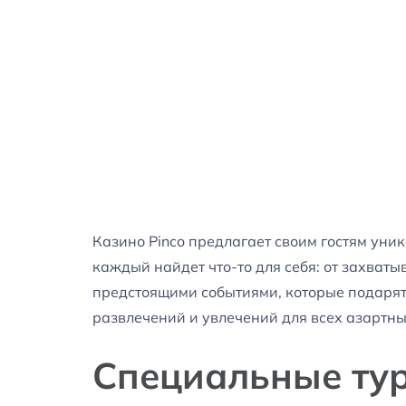
Присоединя
События в 
Казино Pinco предлагает своим гостям уни
каждый найдет что-то для себя: от захват
предстоящими событиями, которые подарят
развлечений и увлечений для всех азартны
Специальные ту