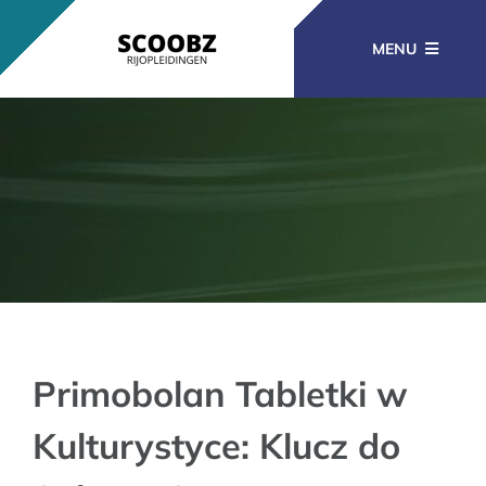
Ga
naar
MENU
inhoud
RIJOPLEIDINGEN
BEROEPSOPLEIDINGEN
CURSUSSEN
KENNISBANK
Primobolan Tabletki w
Kulturystyce: Klucz do
CONTACT