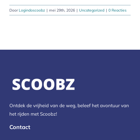
Door
Logindoscoobz
|
mei 29th, 2026
|
Uncategorized
|
0 Reacties
Ontdek de vrijheid van de weg, beleef het avontuur van
het rijden met Scoobz!
Contact