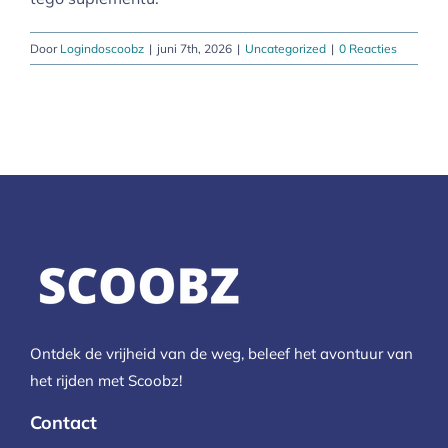
Door
Logindoscoobz
|
juni 7th, 2026
|
Uncategorized
|
0 Reacties
Ontdek de vrijheid van de weg, beleef het avontuur van
het rijden met Scoobz!
Contact