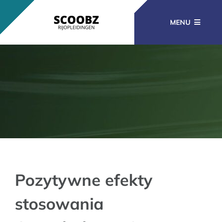
Ga
naar
MENU
inhoud
RIJOPLEIDINGEN
BEROEPSOPLEIDINGEN
CURSUSSEN
KENNISBANK
Pozytywne efekty
stosowania
CONTACT