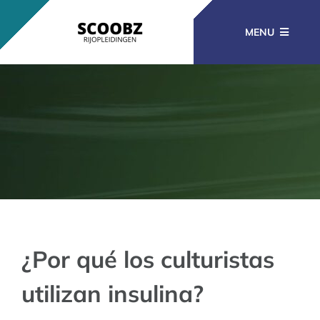
Ga
naar
MENU
inhoud
RIJOPLEIDINGEN
BEROEPSOPLEIDINGEN
CURSUSSEN
KENNISBANK
¿Por qué los culturistas
utilizan insulina?
CONTACT