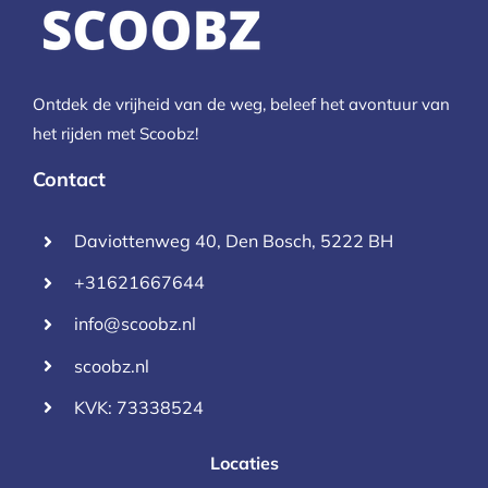
Ontdek de vrijheid van de weg, beleef het avontuur van
het rijden met Scoobz!
Contact
Daviottenweg 40, Den Bosch, 5222 BH
+31621667644
info@scoobz.nl
scoobz.nl
KVK: 73338524
Locaties