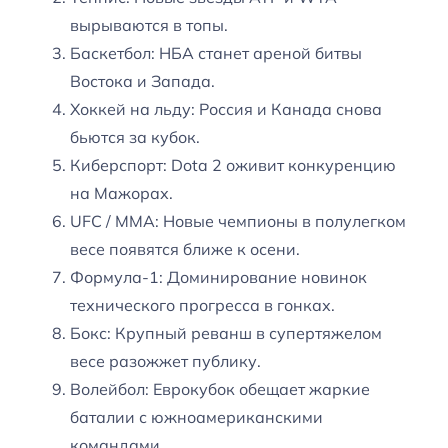
вырываются в топы.
Баскетбол: НБА станет ареной битвы
Востока и Запада.
Хоккей на льду: Россия и Канада снова
бьются за кубок.
Киберспорт: Dota 2 оживит конкуренцию
на Мажорах.
UFC / MMA: Новые чемпионы в полулегком
весе появятся ближе к осени.
Формула-1: Доминирование новинок
технического прогресса в гонках.
Бокс: Крупный реванш в супертяжелом
весе разожжет публику.
Волейбол: Еврокубок обещает жаркие
баталии с южноамериканскими
командами.