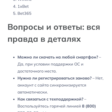
1xBet
Bet365
Вопросы и ответы: вся
правда в деталях
Можно ли скачать на любой смартфон?
–
Да, при условии поддержки ОС и
достаточного места.
Нужно ли регистрироваться заново?
– Нет,
аккаунт с сайта синхронизируется
автоматически.
Как связаться с техподдержкой?
–
Воспользуйтесь горячей линией
8 (800)