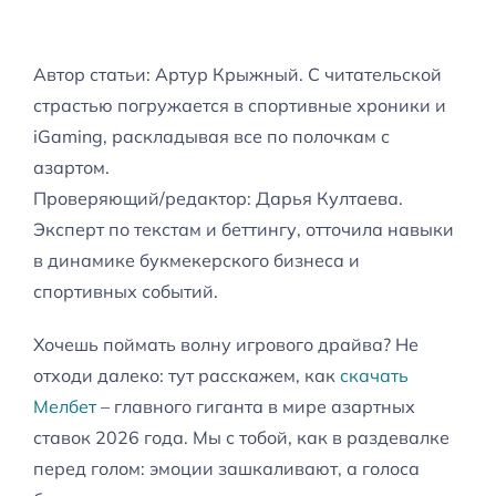
Автор статьи:
Артур Крыжный
. С читательской
страстью погружается в спортивные хроники и
iGaming, раскладывая все по полочкам с
азартом.
Проверяющий/редактор:
Дарья Култаева
.
Эксперт по текстам и беттингу, отточила навыки
в динамике букмекерского бизнеса и
спортивных событий.
Хочешь поймать волну игрового драйва? Не
отходи далеко: тут расскажем, как
скачать
Мелбет
– главного гиганта в мире азартных
ставок 2026 года. Мы с тобой, как в раздевалке
перед голом: эмоции зашкаливают, а голоса