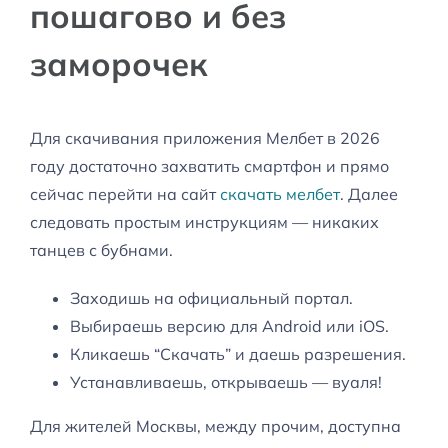
пошагово и без
заморочек
Для скачивания приложения Мелбет в 2026
году достаточно захватить смартфон и прямо
сейчас перейти на сайт
скачать мелбет
. Далее
следовать простым инструкциям — никаких
танцев с бубнами.
Заходишь на официальный портал.
Выбираешь версию для Android или iOS.
Кликаешь “Скачать” и даешь разрешения.
Устанавливаешь, открываешь — вуаля!
Для жителей Москвы, между прочим, доступна