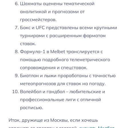
Шахматы оценены тематической
аналитикой и прогнозами от
гроссмейстеров.
Бокс и UFC представлены всеми крупными
турнирами с расширенным форматом
ставок.
Формула-1 в Melbet транслируется с
помощью подробного телеметрического
сопровождения и спецставок.
Биатлон и лыжи проработаны с точностью
метеопрогнозов для ставок на погоду.
Волейбол и гандбол – любительские и
профессиональные лиги с отличной
росписью.
Итак, дружище из Москвы, если хочешь
заряжаться спортом с головой,
скачать Мелбет