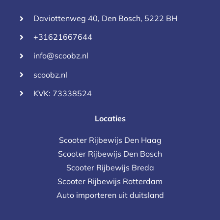
Daviottenweg 40, Den Bosch, 5222 BH
+31621667644
info@scoobz.nl
scoobz.nl
KVK: 73338524
Locaties
Scooter Rijbewijs Den Haag
Scooter Rijbewijs Den Bosch
Scooter Rijbewijs Breda
Scooter Rijbewijs Rotterdam
Auto importeren uit duitsland