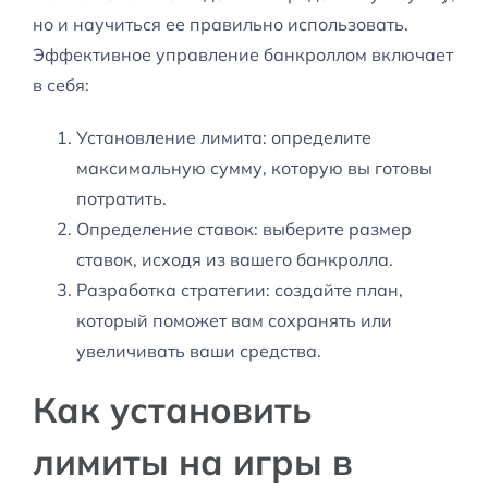
но и научиться ее правильно использовать.
Эффективное управление банкроллом включает
в себя:
Установление лимита: определите
максимальную сумму, которую вы готовы
потратить.
Определение ставок: выберите размер
ставок, исходя из вашего банкролла.
Разработка стратегии: создайте план,
который поможет вам сохранять или
увеличивать ваши средства.
Как установить
лимиты на игры в