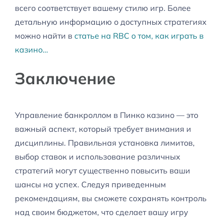
всего соответствует вашему стилю игр. Более
детальную информацию о доступных стратегиях
можно найти в
статье на RBC о том, как играть в
казино…
Заключение
Управление банкроллом в Пинко казино — это
важный аспект, который требует внимания и
дисциплины. Правильная установка лимитов,
выбор ставок и использование различных
стратегий могут существенно повысить ваши
шансы на успех. Следуя приведенным
рекомендациям, вы сможете сохранять контроль
над своим бюджетом, что сделает вашу игру