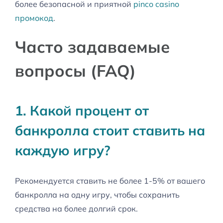
более безопасной и приятной
pinco casino
промокод
.
Часто задаваемые
вопросы (FAQ)
1. Какой процент от
банкролла стоит ставить на
каждую игру?
Рекомендуется ставить не более 1-5% от вашего
банкролла на одну игру, чтобы сохранить
средства на более долгий срок.