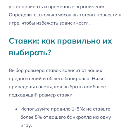
устанавливать и временные ограничения.
Определите, сколько часов вы готовы провести в
игре, чтобы избежать зависимости.
Ставки: как правильно их
выбирать?
Выбор размера ставок зависит от ваших
предпочтений и общего банкролла. Ниже
приведены советы, как выбрать наиболее
подходящий размер ставки:
Используйте правило 1-5%: не ставьте
более 5% от вашего банкролла на одну
игру.