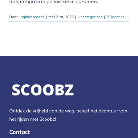
предотвратить развитие игромании.
Door
Logindoscoobz
|
mei 21st, 2026
|
Uncategorized
|
0 Reacties
Ontdek de vrijheid van de weg, beleef het avontuur van
het rijden met Scoobz!
Contact