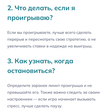
2. Что делать, если я
проигрываю?
Если вы проигрываете, лучше всего сделать
перерыв и пересмотреть свою стратегию, а не
увеличивать ставки в надежде на выигрыш.
3. Как узнать, когда
остановиться?
Определите заранее лимит проигрыша и не
превышайте его. Также важно следить за своим
настроением — если игра начинает вызывать
стресс, лучше сделать паузу.