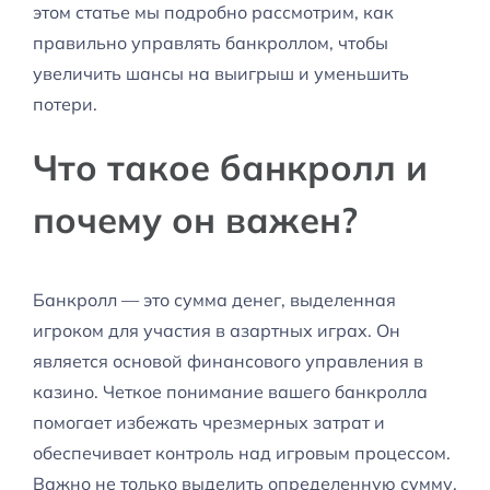
этом статье мы подробно рассмотрим, как
правильно управлять банкроллом, чтобы
увеличить шансы на выигрыш и уменьшить
потери.
Что такое банкролл и
почему он важен?
Банкролл — это сумма денег, выделенная
игроком для участия в азартных играх. Он
является основой финансового управления в
казино. Четкое понимание вашего банкролла
помогает избежать чрезмерных затрат и
обеспечивает контроль над игровым процессом.
Важно не только выделить определенную сумму,