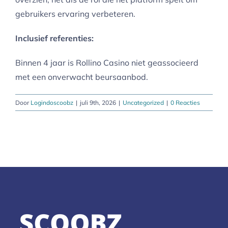
gebruikers ervaring verbeteren.
Inclusief referenties:
Binnen 4 jaar is Rollino Casino niet geassocieerd
met een onverwacht beursaanbod.
Door
Logindoscoobz
|
juli 9th, 2026
|
Uncategorized
|
0 Reacties