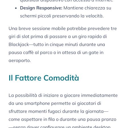
Design Responsive:
Mantiene chiarezza su
schermi piccoli preservando la velocità.
Una breve sessione mobile potrebbe prevedere tre
giri di slot prima di passare a un giro rapido di
Blackjack—tutto in cinque minuti durante una
pausa caffè al parco o in attesa di un gate in
aeroporto.
Il Fattore Comodità
La possibilità di iniziare a giocare immediatamente
da uno smartphone permette ai giocatori di
sfruttare momenti fugaci durante la giornata—
come aspettare in fila o durante una pausa pranzo
—senza dover configurare un ambiente desktop.