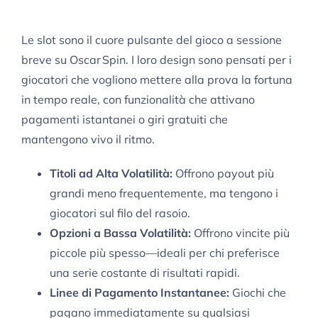
Le slot sono il cuore pulsante del gioco a sessione
breve su Oscar Spin. I loro design sono pensati per i
giocatori che vogliono mettere alla prova la fortuna
in tempo reale, con funzionalità che attivano
pagamenti istantanei o giri gratuiti che
mantengono vivo il ritmo.
Titoli ad Alta Volatilità:
Offrono payout più
grandi meno frequentemente, ma tengono i
giocatori sul filo del rasoio.
Opzioni a Bassa Volatilità:
Offrono vincite più
piccole più spesso—ideali per chi preferisce
una serie costante di risultati rapidi.
Linee di Pagamento Instantanee:
Giochi che
pagano immediatamente su qualsiasi