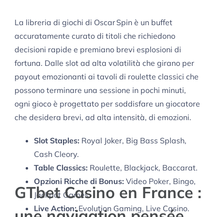
La libreria di giochi di Oscar Spin è un buffet
accuratamente curato di titoli che richiedono
decisioni rapide e premiano brevi esplosioni di
fortuna. Dalle slot ad alta volatilità che girano per
payout emozionanti ai tavoli di roulette classici che
possono terminare una sessione in pochi minuti,
ogni gioco è progettato per soddisfare un giocatore
che desidera brevi, ad alta intensità, di emozioni.
Slot Staples:
Royal Joker, Big Bass Splash,
Cash Cleory.
Table Classics:
Roulette, Blackjack, Baccarat.
Opzioni Ricche di Bonus:
Video Poker, Bingo,
GTbet Casino en France :
Jackpot Games.
Live Action:
Evolution Gaming, Live Casino.
une navigation pensée