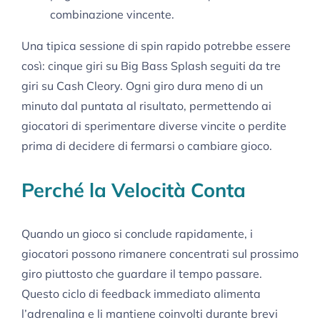
combinazione vincente.
Una tipica sessione di spin rapido potrebbe essere
così: cinque giri su Big Bass Splash seguiti da tre
giri su Cash Cleory. Ogni giro dura meno di un
minuto dal puntata al risultato, permettendo ai
giocatori di sperimentare diverse vincite o perdite
prima di decidere di fermarsi o cambiare gioco.
Perché la Velocità Conta
Quando un gioco si conclude rapidamente, i
giocatori possono rimanere concentrati sul prossimo
giro piuttosto che guardare il tempo passare.
Questo ciclo di feedback immediato alimenta
l’adrenalina e li mantiene coinvolti durante brevi