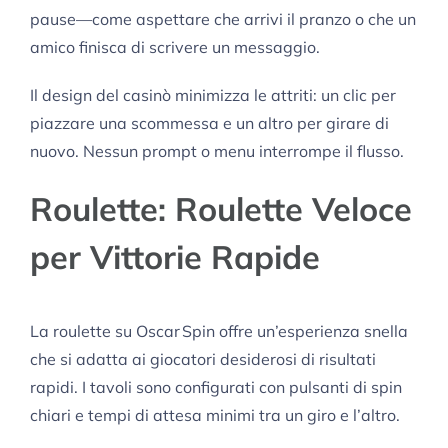
pause—come aspettare che arrivi il pranzo o che un
amico finisca di scrivere un messaggio.
Il design del casinò minimizza le attriti: un clic per
piazzare una scommessa e un altro per girare di
nuovo. Nessun prompt o menu interrompe il flusso.
Roulette: Roulette Veloce
per Vittorie Rapide
La roulette su Oscar Spin offre un’esperienza snella
che si adatta ai giocatori desiderosi di risultati
rapidi. I tavoli sono configurati con pulsanti di spin
chiari e tempi di attesa minimi tra un giro e l’altro.