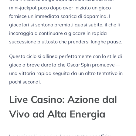
mini‑jackpot poco dopo aver iniziato un gioco
fornisce un’immediata scarica di dopamina. I
giocatori si sentono premiati quasi subito, il che li
incoraggia a continuare a giocare in rapida
successione piuttosto che prendersi lunghe pause.
Questo ciclo si allinea perfettamente con lo stile di
gioco a breve durata che Oscar Spin promuove—
una vittoria rapida seguita da un altro tentativo in
pochi secondi.
Live Casino: Azione dal
Vivo ad Alta Energia