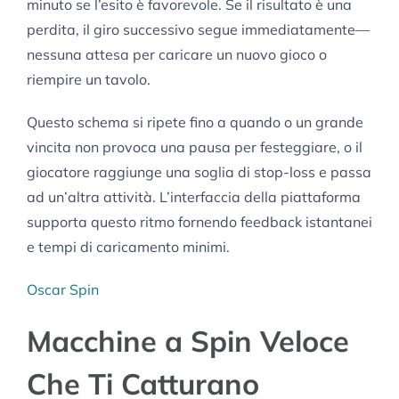
minuto se l’esito è favorevole. Se il risultato è una
perdita, il giro successivo segue immediatamente—
nessuna attesa per caricare un nuovo gioco o
riempire un tavolo.
Questo schema si ripete fino a quando o un grande
vincita non provoca una pausa per festeggiare, o il
giocatore raggiunge una soglia di stop-loss e passa
ad un’altra attività. L’interfaccia della piattaforma
supporta questo ritmo fornendo feedback istantanei
e tempi di caricamento minimi.
Oscar Spin
Macchine a Spin Veloce
Che Ti Catturano