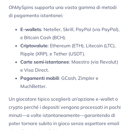
OhMySpins supporta una vasta gamma di metodi
di pagamento istantanei:
E-wallets
: Neteller, Skrill, PayPal (via PayPal),
e Bitcoin Cash (BCH).
Criptovalute
: Ethereum (ETH), Litecoin (LTC),
Ripple (XRP), e Tether (USDT).
Carte semi‑istantanee
: Maestro (via Revolut)
e Visa Direct.
Pagamenti mobili
: GCash, Zimpler e
MuchBetter.
Un giocatore tipico sceglierà un’opzione e-wallet o
crypto perché i depositi vengono processati in pochi
minuti—a volte istantaneamente—garantendo di
poter tornare subito in gioco senza aspettare email