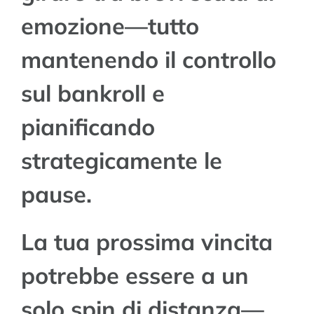
emozione—tutto
mantenendo il controllo
sul bankroll e
pianificando
strategicamente le
pause.
La tua prossima vincita
potrebbe essere a un
solo spin di distanza—