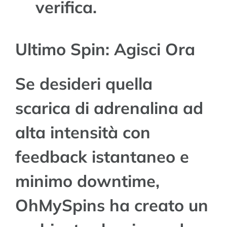
verifica.
Ultimo Spin: Agisci Ora
Se desideri quella
scarica di adrenalina ad
alta intensità con
feedback istantaneo e
minimo downtime,
OhMySpins ha creato un