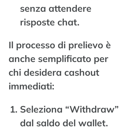
senza attendere
risposte chat.
Il processo di prelievo è
anche semplificato per
chi desidera cashout
immediati:
Seleziona “Withdraw”
dal saldo del wallet.