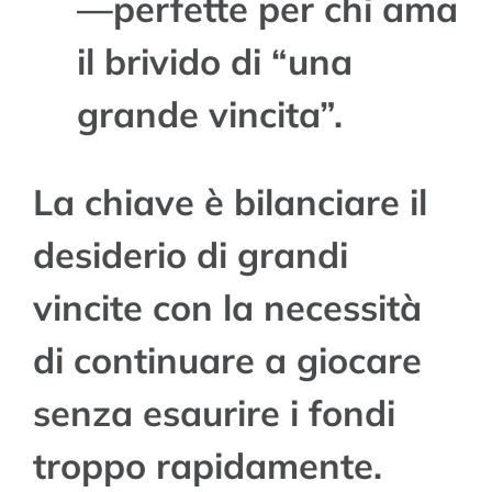
—perfette per chi ama
il brivido di “una
grande vincita”.
La chiave è bilanciare il
desiderio di grandi
vincite con la necessità
di continuare a giocare
senza esaurire i fondi
troppo rapidamente.