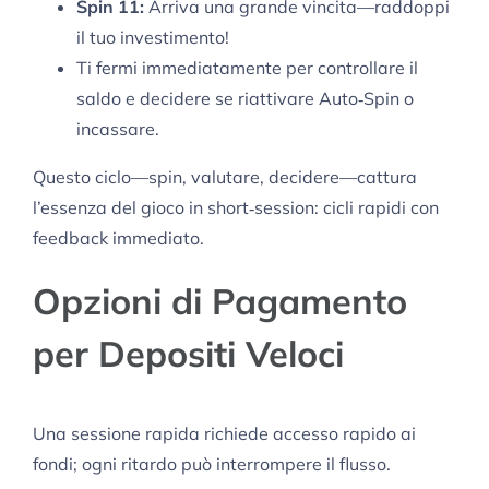
Spin 11:
Arriva una grande vincita—raddoppi
il tuo investimento!
Ti fermi immediatamente per controllare il
saldo e decidere se riattivare Auto‑Spin o
incassare.
Questo ciclo—spin, valutare, decidere—cattura
l’essenza del gioco in short‑session: cicli rapidi con
feedback immediato.
Opzioni di Pagamento
per Depositi Veloci
Una sessione rapida richiede accesso rapido ai
fondi; ogni ritardo può interrompere il flusso.