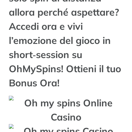
allora perché aspettare?
Accedi ora e vivi
l’emozione del gioco in
short‑session su
OhMySpins! Ottieni il tuo
Bonus Ora!