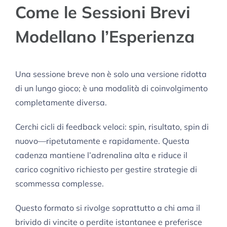
Come le Sessioni Brevi
Modellano l’Esperienza
Una sessione breve non è solo una versione ridotta
di un lungo gioco; è una modalità di coinvolgimento
completamente diversa.
Cerchi cicli di feedback veloci: spin, risultato, spin di
nuovo—ripetutamente e rapidamente. Questa
cadenza mantiene l’adrenalina alta e riduce il
carico cognitivo richiesto per gestire strategie di
scommessa complesse.
Questo formato si rivolge soprattutto a chi ama il
brivido di vincite o perdite istantanee e preferisce