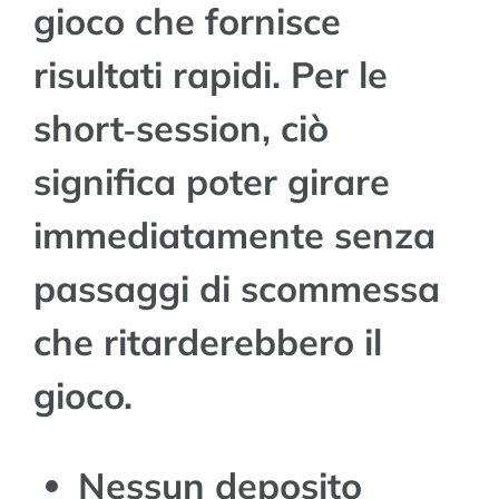
gioco che fornisce
risultati rapidi. Per le
short‑session, ciò
significa poter girare
immediatamente senza
passaggi di scommessa
che ritarderebbero il
gioco.
Nessun deposito