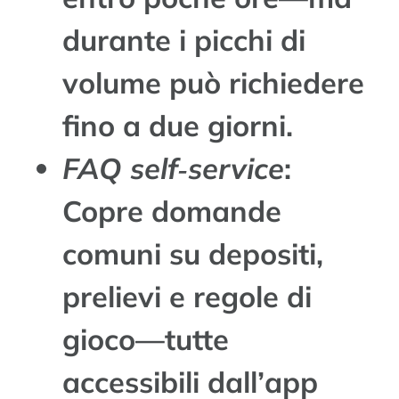
durante i picchi di
volume può richiedere
fino a due giorni.
FAQ self‑service
:
Copre domande
comuni su depositi,
prelievi e regole di
gioco—tutte
accessibili dall’app