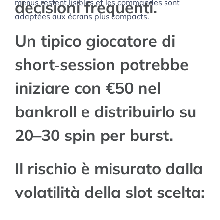
decisioni frequenti.
menus restent lisibles et les commandes sont
adaptées aux écrans plus compacts.
Un tipico giocatore di
short‑session potrebbe
iniziare con €50 nel
bankroll e distribuirlo su
20–30 spin per burst.
Il rischio è misurato dalla
volatilità della slot scelta: