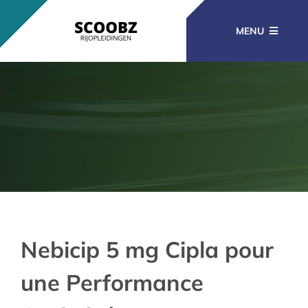
Ga
naar
MENU
inhoud
RIJOPLEIDINGEN
BEROEPSOPLEIDINGEN
CURSUSSEN
KENNISBANK
Nebicip 5 mg Cipla pour
une Performance
CONTACT