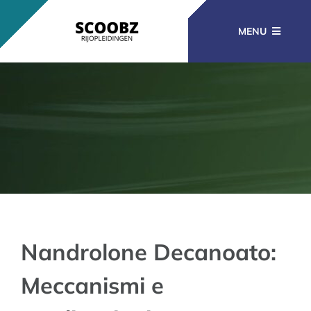
Ga
naar
MENU
inhoud
RIJOPLEIDINGEN
BEROEPSOPLEIDINGEN
CURSUSSEN
KENNISBANK
Nandrolone Decanoato:
Meccanismi e
CONTACT