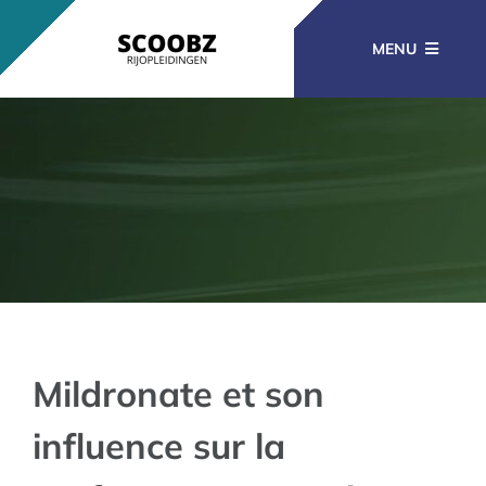
Ga
naar
MENU
inhoud
RIJOPLEIDINGEN
BEROEPSOPLEIDINGEN
CURSUSSEN
KENNISBANK
Mildronate et son
influence sur la
CONTACT