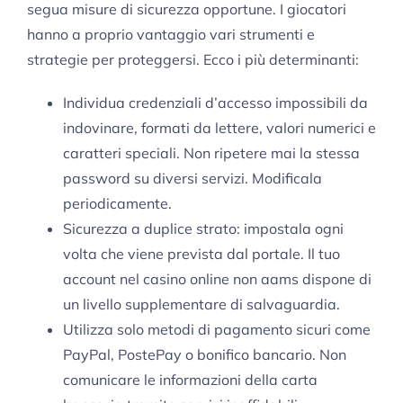
segua misure di sicurezza opportune. I giocatori
hanno a proprio vantaggio vari strumenti e
strategie per proteggersi. Ecco i più determinanti:
Individua credenziali d’accesso impossibili da
indovinare, formati da lettere, valori numerici e
caratteri speciali. Non ripetere mai la stessa
password su diversi servizi. Modificala
periodicamente.
Sicurezza a duplice strato: impostala ogni
volta che viene prevista dal portale. Il tuo
account nel casino online non aams dispone di
un livello supplementare di salvaguardia.
Utilizza solo metodi di pagamento sicuri come
PayPal, PostePay o bonifico bancario. Non
comunicare le informazioni della carta