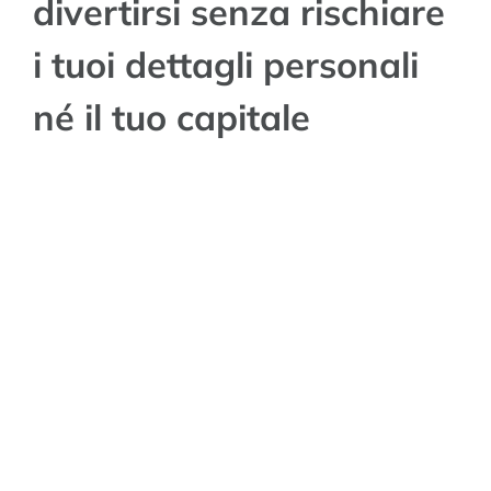
divertirsi senza rischiare
i tuoi dettagli personali
né il tuo capitale
migliori casino
online non aams
protetti: come
divertirsi senza
rischiare i tuoi