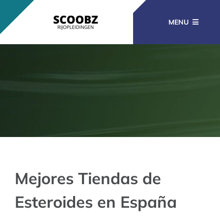
Ga
naar
MENU
inhoud
RIJOPLEIDINGEN
BEROEPSOPLEIDINGEN
CURSUSSEN
KENNISBANK
Mejores Tiendas de
Esteroides en España
CONTACT