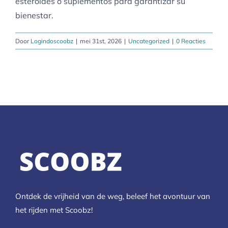
esteroides o suplementos para garantizar su
bienestar.
Door
Logindoscoobz
|
mei 31st, 2026
|
Uncategorized
|
0 Reacties
Ontdek de vrijheid van de weg, beleef het avontuur van
het rijden met Scoobz!