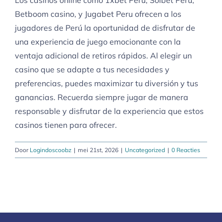
Betboom casino, y Jugabet Peru ofrecen a los
jugadores de Perú la oportunidad de disfrutar de
una experiencia de juego emocionante con la
ventaja adicional de retiros rápidos. Al elegir un
casino que se adapte a tus necesidades y
preferencias, puedes maximizar tu diversión y tus
ganancias. Recuerda siempre jugar de manera
responsable y disfrutar de la experiencia que estos
casinos tienen para ofrecer.
Door
Logindoscoobz
|
mei 21st, 2026
|
Uncategorized
|
0 Reacties