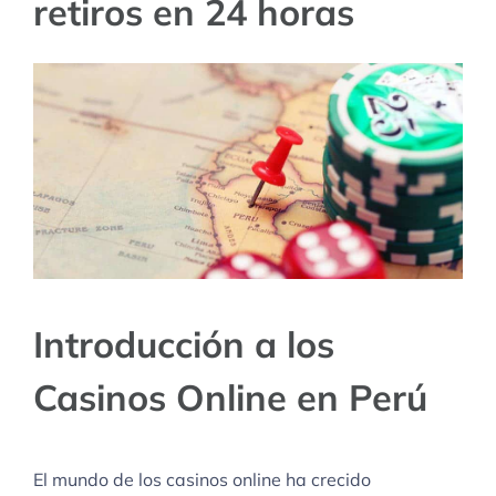
retiros en 24 horas
Introducción a los
Casinos Online en Perú
El mundo de los casinos online ha crecido