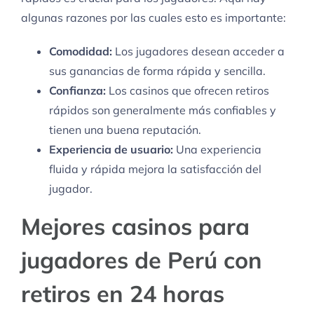
algunas razones por las cuales esto es importante:
Comodidad:
Los jugadores desean acceder a
sus ganancias de forma rápida y sencilla.
Confianza:
Los casinos que ofrecen retiros
rápidos son generalmente más confiables y
tienen una buena reputación.
Experiencia de usuario:
Una experiencia
fluida y rápida mejora la satisfacción del
jugador.
Mejores casinos para
jugadores de Perú con
retiros en 24 horas