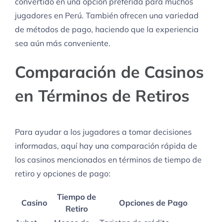
convertido en una opción preferida para muchos
jugadores en Perú. También ofrecen una variedad
de métodos de pago, haciendo que la experiencia
sea aún más conveniente.
Comparación de Casinos
en Términos de Retiros
Para ayudar a los jugadores a tomar decisiones
informadas, aquí hay una comparación rápida de
los casinos mencionados en términos de tiempo de
retiro y opciones de pago:
Tiempo de
Casino
Opciones de Pago
Retiro