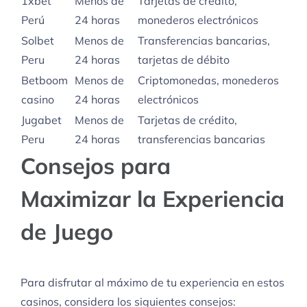
1xbet
Menos de
Tarjetas de crédito,
Perú
24 horas
monederos electrónicos
Solbet
Menos de
Transferencias bancarias,
Peru
24 horas
tarjetas de débito
Betboom
Menos de
Criptomonedas, monederos
casino
24 horas
electrónicos
Jugabet
Menos de
Tarjetas de crédito,
Peru
24 horas
transferencias bancarias
Consejos para
Maximizar la Experiencia
de Juego
Para disfrutar al máximo de tu experiencia en estos
casinos, considera los siguientes consejos: