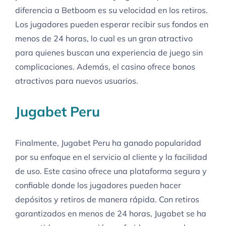
diferencia a Betboom es su velocidad en los retiros.
Los jugadores pueden esperar recibir sus fondos en
menos de 24 horas, lo cual es un gran atractivo
para quienes buscan una experiencia de juego sin
complicaciones. Además, el casino ofrece bonos
atractivos para nuevos usuarios.
Jugabet Peru
Finalmente, Jugabet Peru ha ganado popularidad
por su enfoque en el servicio al cliente y la facilidad
de uso. Este casino ofrece una plataforma segura y
confiable donde los jugadores pueden hacer
depósitos y retiros de manera rápida. Con retiros
garantizados en menos de 24 horas, Jugabet se ha