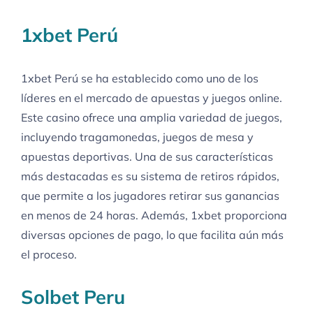
1xbet Perú
1xbet Perú se ha establecido como uno de los
líderes en el mercado de apuestas y juegos online.
Este casino ofrece una amplia variedad de juegos,
incluyendo tragamonedas, juegos de mesa y
apuestas deportivas. Una de sus características
más destacadas es su sistema de retiros rápidos,
que permite a los jugadores retirar sus ganancias
en menos de 24 horas. Además, 1xbet proporciona
diversas opciones de pago, lo que facilita aún más
el proceso.
Solbet Peru