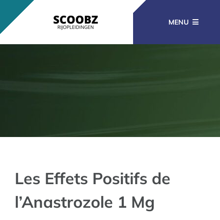
Ga
naar
MENU
inhoud
RIJOPLEIDINGEN
BEROEPSOPLEIDINGEN
CURSUSSEN
KENNISBANK
Les Effets Positifs de
l’Anastrozole 1 Mg
CONTACT