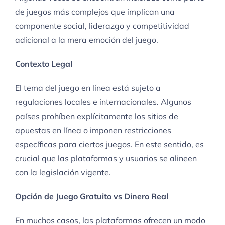
de juegos más complejos que implican una
componente social, liderazgo y competitividad
adicional a la mera emoción del juego.
Contexto Legal
El tema del juego en línea está sujeto a
regulaciones locales e internacionales. Algunos
países prohíben explícitamente los sitios de
apuestas en línea o imponen restricciones
específicas para ciertos juegos. En este sentido, es
crucial que las plataformas y usuarios se alineen
con la legislación vigente.
Opción de Juego Gratuito vs Dinero Real
En muchos casos, las plataformas ofrecen un modo