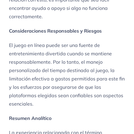
encontrar ayuda o apoyo si algo no funciona
correctamente.
Consideraciones Responsables y Riesgos
El juego en línea puede ser una fuente de
entretenimiento divertida cuando se mantiene
responsablemente. Por lo tanto, el manejo
personalizado del tiempo destinado al juego, la
limitación efectiva a gastos permitidos para este fin
y los esfuerzos por asegurarse de que las
plataformas elegidas sean confiables son aspectos
esenciales.
Resumen Analítico
La experiencia relacionada con el término