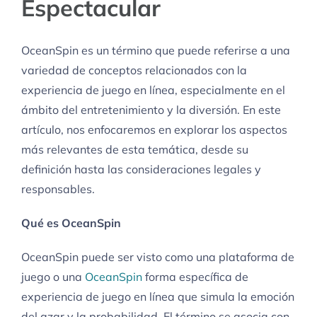
Espectacular
OceanSpin es un término que puede referirse a una
variedad de conceptos relacionados con la
experiencia de juego en línea, especialmente en el
ámbito del entretenimiento y la diversión. En este
artículo, nos enfocaremos en explorar los aspectos
más relevantes de esta temática, desde su
definición hasta las consideraciones legales y
responsables.
Qué es OceanSpin
OceanSpin puede ser visto como una plataforma de
juego o una
OceanSpin
forma específica de
experiencia de juego en línea que simula la emoción
del azar y la probabilidad. El término se asocia con