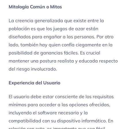
Mitología Común o Mitos
La creencia generalizada que existe entre la
población es que los juegos de azar están
diseñados para engañar a las personas. Por otro
lado, también hay quien confía ciegamente en la
posibilidad de ganancias fáciles. Es crucial
mantener una postura realista y educada respecto
del riesgo involucrado.
Experiencia del Usuario
El usuario debe estar consciente de los requisitos
mínimos para acceder a las opciones ofrecidas,
incluyendo el software necesario y la
compatibilidad con su dispositivo informático. En
relación con esto, es importante que sea fácil