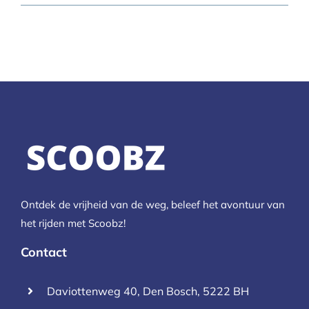
Ontdek de vrijheid van de weg, beleef het avontuur van
het rijden met Scoobz!
Contact
Daviottenweg 40, Den Bosch, 5222 BH