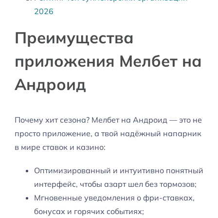
2026
Преимущества
приложения Мелбет на
Андроид
Почему хит сезона? Мелбет на Андроид — это не
просто приложение, а твой надёжный напарник
в мире ставок и казино:
Оптимизированный и интуитивно понятный
интерфейс, чтобы азарт шел без тормозов;
Мгновенные уведомления о фри-ставках,
бонусах и горячих событиях;