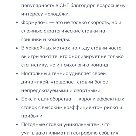
популярность в СНГ благодаря возросшему
интересу молодёжи.
Формула-1 — это не только скорость, но и
сложные стратегические ставки на
гонщики и команды.
В хоккейных матчах на льду ставки часто
выигрывают те, кто анализирует не только
статистику, но и психологию команд.
Настольный теннис удивляет своей
динамикой, что делает ставки более
непредсказуемыми и азартными.
Бокс и единоборства — короли эффектных
ставок с высоким коэффициентом риска и
прибыли.
Погодные ставки уникальны тем, что
учитывают климат и географию события,