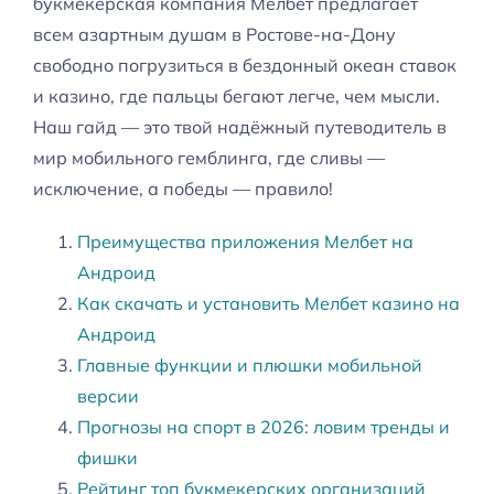
букмекерская компания Мелбет предлагает
всем азартным душам в Ростове-на-Дону
свободно погрузиться в бездонный океан ставок
и казино, где пальцы бегают легче, чем мысли.
Наш гайд — это твой надёжный путеводитель в
мир мобильного гемблинга, где сливы —
исключение, а победы — правило!
Преимущества приложения Мелбет на
Андроид
Как скачать и установить Мелбет казино на
Андроид
Главные функции и плюшки мобильной
версии
Прогнозы на спорт в 2026: ловим тренды и
фишки
Рейтинг топ букмекерских организаций