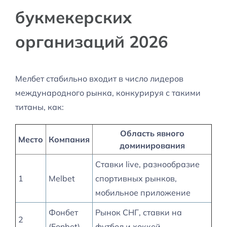
букмекерских
организаций 2026
Мелбет стабильно входит в число лидеров
международного рынка, конкурируя с такими
титаны, как:
Область явного
Место
Компания
доминирования
Ставки live, разнообразие
1
Melbet
спортивных рынков,
мобильное приложение
Фонбет
Рынок СНГ, ставки на
2
(Fonbet)
футбол и хоккей