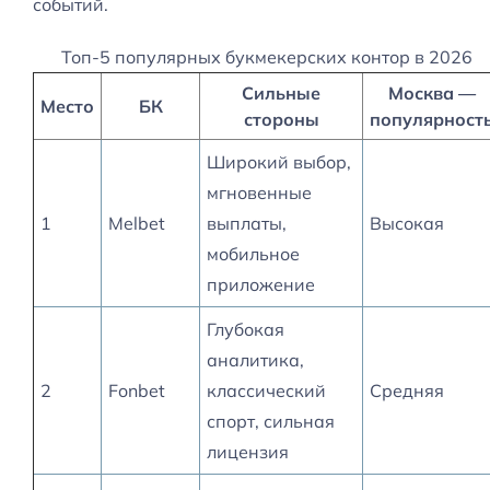
событий.
Топ-5 популярных букмекерских контор в 2026
Сильные
Москва —
Место
БК
стороны
популярност
Широкий выбор,
мгновенные
1
Melbet
выплаты,
Высокая
мобильное
приложение
Глубокая
аналитика,
2
Fonbet
классический
Средняя
спорт, сильная
лицензия