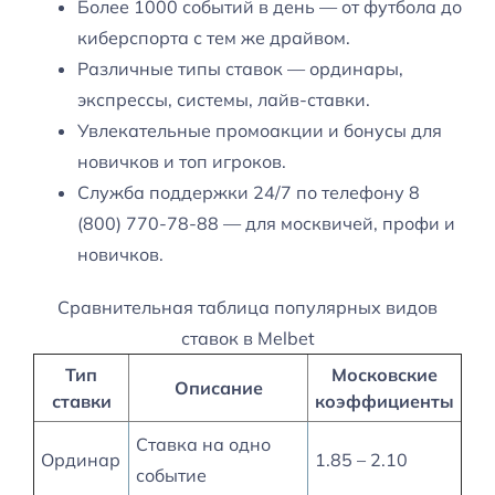
Более 1000 событий в день — от футбола до
киберспорта с тем же драйвом.
Различные типы ставок — ординары,
экспрессы, системы, лайв-ставки.
Увлекательные промоакции и бонусы для
новичков и топ игроков.
Служба поддержки 24/7 по телефону 8
(800) 770-78-88 — для москвичей, профи и
новичков.
Сравнительная таблица популярных видов
ставок в Melbet
Тип
Московские
Описание
ставки
коэффициенты
Ставка на одно
Ординар
1.85 – 2.10
событие