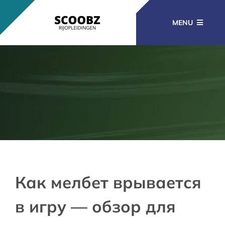
Ga
naar
MENU
inhoud
RIJOPLEIDINGEN
BEROEPSOPLEIDINGEN
CURSUSSEN
KENNISBANK
Как мелбет врывается
в игру — обзор для
CONTACT