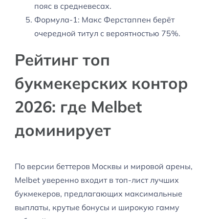
пояс в средневесах.
Формула-1: Макс Ферстаппен берёт
очередной титул с вероятностью 75%.
Рейтинг топ
букмекерских контор
2026: где Melbet
доминирует
По версии беттеров Москвы и мировой арены,
Melbet уверенно входит в топ-лист лучших
букмекеров, предлагающих максимальные
выплаты, крутые бонусы и широкую гамму