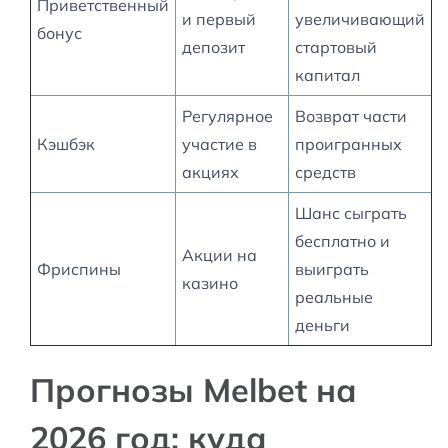
Приветственный
и первый
увеличивающий
бонус
депозит
стартовый
капитал
Регулярное
Возврат части
Кэшбэк
участие в
проигранных
акциях
средств
Шанс сыграть
бесплатно и
Акции на
Фриспины
выиграть
казино
реальные
деньги
Прогнозы Melbet на
2026 год: куда