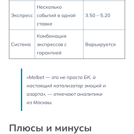
Несколько
Экспресс
событий в одной
3.50 – 5.20
ставке
Комбинация
Система
экспрессов с
Варьируется
гарантией
«Melbet — это не просто БК, а
настоящий катализатор эмоций и
азарта», — отмечают аналитики
из Москвы.
Плюсы и минусы