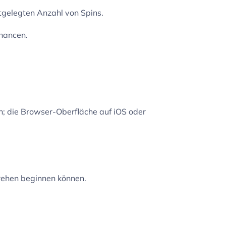
tgelegten Anzahl von Spins.
Chancen.
ch; die Browser-Oberfläche auf iOS oder
rehen beginnen können.