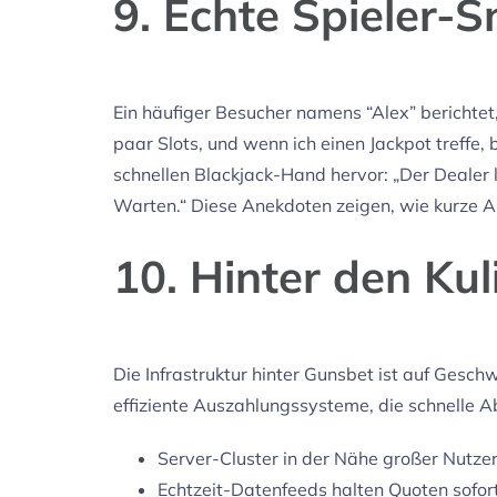
9. Echte Spieler-
Ein häufiger Besucher namens “Alex” berichtet,
paar Slots, und wenn ich einen Jackpot treffe,
schnellen Blackjack-Hand hervor: „Der Dealer l
Warten.“ Diese Anekdoten zeigen, wie kurze A
10. Hinter den Kul
Die Infrastruktur hinter Gunsbet ist auf Gesch
effiziente Auszahlungssysteme, die schnelle
Server-Cluster in der Nähe großer Nutze
Echtzeit-Datenfeeds halten Quoten sofort