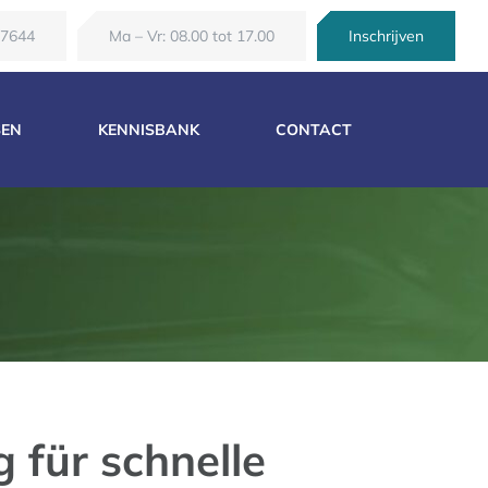
67644
Ma – Vr: 08.00 tot 17.00
Inschrijven
SEN
KENNISBANK
CONTACT
 für schnelle