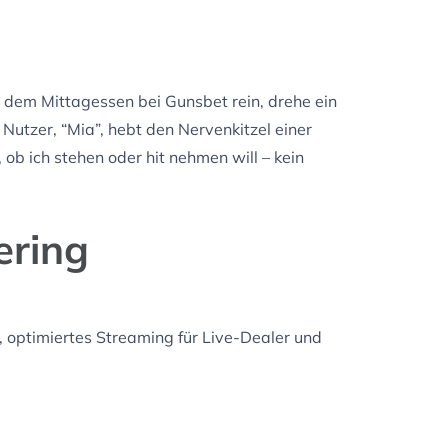
ch dem Mittagessen bei Gunsbet rein, drehe ein
 Nutzer, “Mia”, hebt den Nervenkitzel einer
ob ich stehen oder hit nehmen will – kein
ering
z, optimiertes Streaming für Live-Dealer und