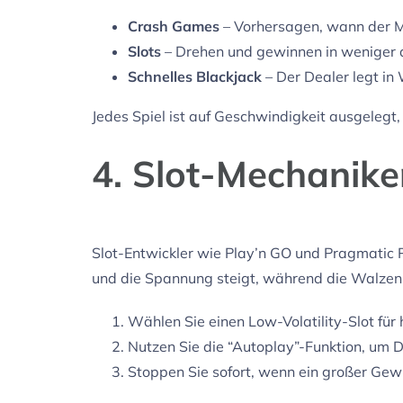
Crash Games
– Vorhersagen, wann der Mu
Slots
– Drehen und gewinnen in weniger al
Schnelles Blackjack
– Der Dealer legt in 
Jedes Spiel ist auf Geschwindigkeit ausgelegt,
4. Slot-Mechanike
Slot-Entwickler wie Play’n GO und Pragmatic P
und die Spannung steigt, während die Walzen 
Wählen Sie einen Low-Volatility-Slot für
Nutzen Sie die “Autoplay”-Funktion, um D
Stoppen Sie sofort, wenn ein großer Gew