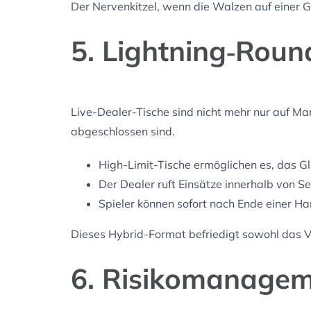
Der Nervenkitzel, wenn die Walzen auf einer Gew
5. Lightning‑Roun
Live-Dealer-Tische sind nicht mehr nur auf Ma
abgeschlossen sind.
High-Limit-Tische ermöglichen es, das Glü
Der Dealer ruft Einsätze innerhalb von S
Spieler können sofort nach Ende einer Ha
Dieses Hybrid-Format befriedigt sowohl das V
6. Risikomanagem