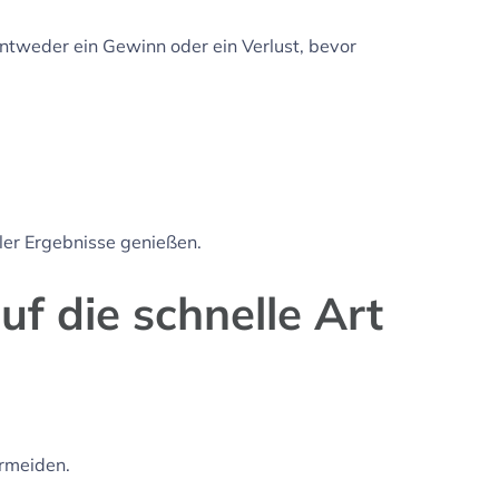
entweder ein Gewinn oder ein Verlust, bevor
ler Ergebnisse genießen.
f die schnelle Art
ermeiden.