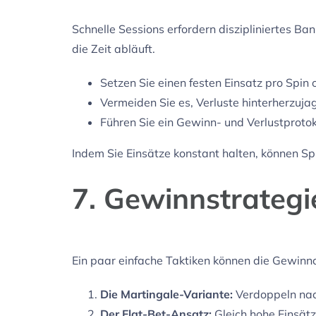
Schnelle Sessions erfordern diszipliniertes B
die Zeit abläuft.
Setzen Sie einen festen Einsatz pro Spin
Vermeiden Sie es, Verluste hinterherzujag
Führen Sie ein Gewinn- und Verlustprotoko
Indem Sie Einsätze konstant halten, können Sp
7. Gewinnstrategi
Ein paar einfache Taktiken können die Gewinn
Die Martingale-Variante:
Verdoppeln nach
Der Flat-Bet-Ansatz:
Gleich hohe Einsätz