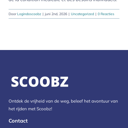
Door
Logindoscoobz
|
juni 2nd, 2026
|
Uncategorized
|
0 Reacties
Ontdek de vrijheid van de weg, beleef het avontuur van
het rijden met Scoobz!
Contact