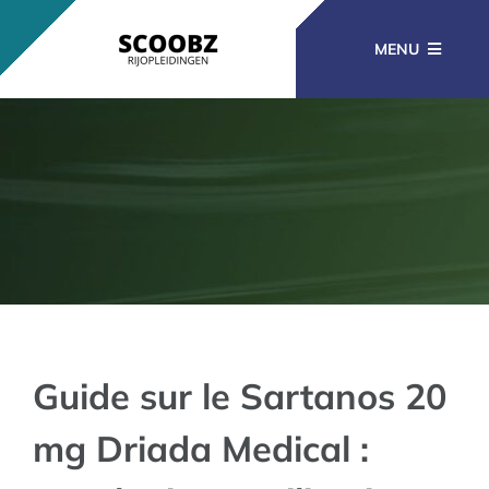
Ga
naar
MENU
inhoud
RIJOPLEIDINGEN
BEROEPSOPLEIDINGEN
CURSUSSEN
KENNISBANK
Guide sur le Sartanos 20
mg Driada Medical :
CONTACT