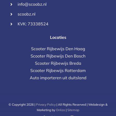
info@scoobz.nl
scoobz.nl
KVK: 73338524
Locaties
Scooter Rijbewijs Den Haag
Scooter Rijbewijs Den Bosch
Scooter Rijbewijs Breda
Scooter Rijbewijs Rotterdam
Auto importeren uit duitsland
© Copyright 2026 |
Privacy Policy
| All Rights Reserved | Webdesign &
Marketing by
Onlizo
|
Sitemap