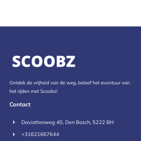
Ontdek de vrijheid van de weg, beleef het avontuur van
het rijden met Scoobz!
Contact
Daviottenweg 40, Den Bosch, 5222 BH
+31621667644