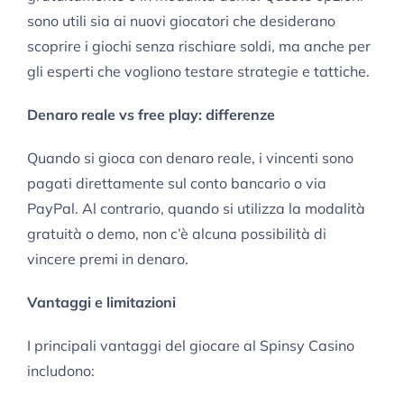
sono utili sia ai nuovi giocatori che desiderano
scoprire i giochi senza rischiare soldi, ma anche per
gli esperti che vogliono testare strategie e tattiche.
Denaro reale vs free play: differenze
Quando si gioca con denaro reale, i vincenti sono
pagati direttamente sul conto bancario o via
PayPal. Al contrario, quando si utilizza la modalità
gratuità o demo, non c’è alcuna possibilità di
vincere premi in denaro.
Vantaggi e limitazioni
I principali vantaggi del giocare al Spinsy Casino
includono: