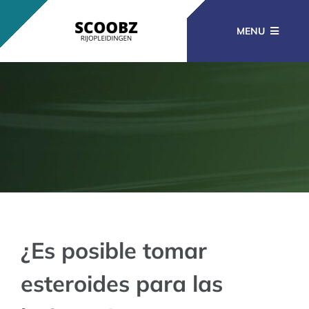
Ga
naar
MENU
inhoud
RIJOPLEIDINGEN
BEROEPSOPLEIDINGEN
CURSUSSEN
KENNISBANK
¿Es posible tomar
esteroides para las
CONTACT