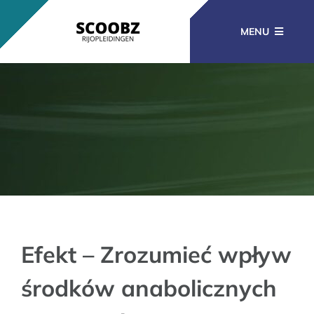
Ga
naar
MENU
inhoud
RIJOPLEIDINGEN
BEROEPSOPLEIDINGEN
CURSUSSEN
KENNISBANK
Efekt – Zrozumieć wpływ
środków anabolicznych
CONTACT