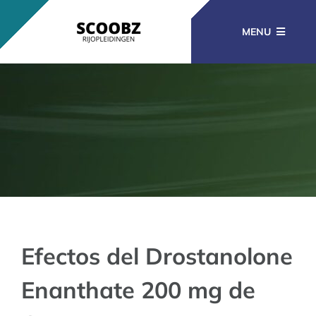
Ga
naar
MENU
inhoud
RIJOPLEIDINGEN
BEROEPSOPLEIDINGEN
CURSUSSEN
KENNISBANK
Efectos del Drostanolone
Enanthate 200 mg de
CONTACT