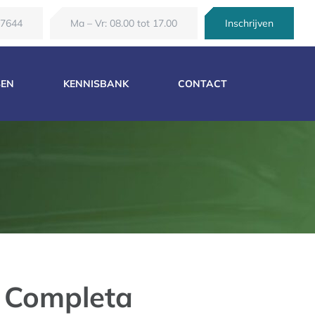
67644
Ma – Vr: 08.00 tot 17.00
Inschrijven
SEN
KENNISBANK
CONTACT
a Completa