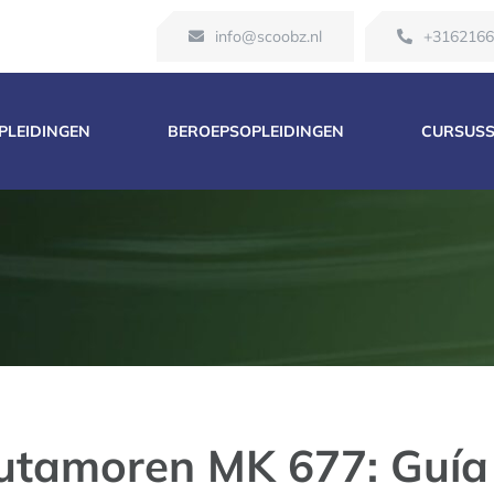
info@scoobz.nl
+316216
OPLEIDINGEN
BEROEPSOPLEIDINGEN
CURSUS
Ibutamoren MK 677: Guí