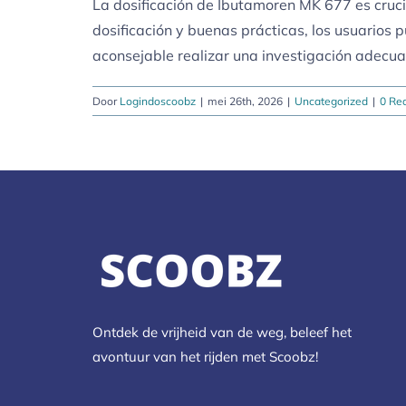
La dosificación de Ibutamoren MK 677 es crucia
dosificación y buenas prácticas, los usuarios
aconsejable realizar una investigación adecua
Door
Logindoscoobz
|
mei 26th, 2026
|
Uncategorized
|
0 Rea
Ontdek de vrijheid van de weg, beleef het
avontuur van het rijden met Scoobz!