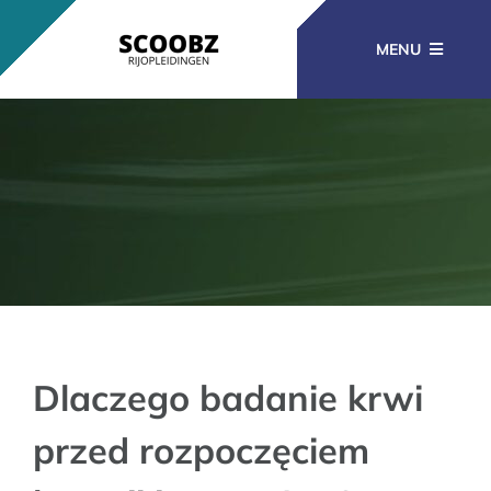
Ga
naar
MENU
inhoud
RIJOPLEIDINGEN
BEROEPSOPLEIDINGEN
CURSUSSEN
KENNISBANK
Dlaczego badanie krwi
przed rozpoczęciem
CONTACT