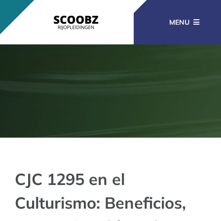
Ga
naar
MENU
inhoud
RIJOPLEIDINGEN
BEROEPSOPLEIDINGEN
CURSUSSEN
KENNISBANK
CJC 1295 en el
Culturismo: Beneficios,
CONTACT