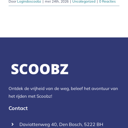
Door
Logindoscoobz
|
mei 24th, 2026
|
Uncategorized
|
0 Reacties
Ontdek de vrijheid van de weg, beleef het avontuur van
het rijden met Scoobz!
Contact
Daviottenweg 40, Den Bosch, 5222 BH