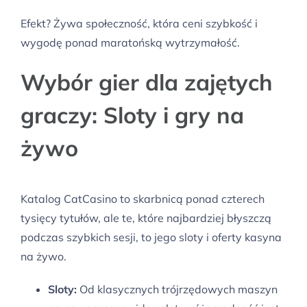
Efekt? Żywa społeczność, która ceni szybkość i
wygodę ponad maratońską wytrzymałość.
Wybór gier dla zajętych
graczy: Sloty i gry na
żywo
Katalog CatCasino to skarbnicą ponad czterech
tysięcy tytułów, ale te, które najbardziej błyszczą
podczas szybkich sesji, to jego sloty i oferty kasyna
na żywo.
Sloty:
Od klasycznych trójrzędowych maszyn