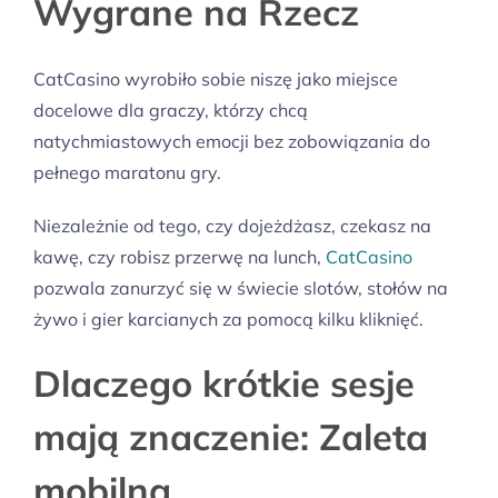
Wygrane na Rzecz
CatCasino wyrobiło sobie niszę jako miejsce
docelowe dla graczy, którzy chcą
natychmiastowych emocji bez zobowiązania do
pełnego maratonu gry.
Niezależnie od tego, czy dojeżdżasz, czekasz na
kawę, czy robisz przerwę na lunch,
CatCasino
pozwala zanurzyć się w świecie slotów, stołów na
żywo i gier karcianych za pomocą kilku kliknięć.
Dlaczego krótkie sesje
mają znaczenie: Zaleta
mobilna