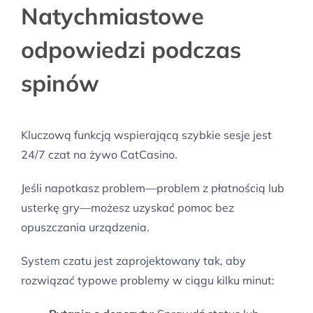
Natychmiastowe
odpowiedzi podczas
spinów
Kluczową funkcją wspierającą szybkie sesje jest
24/7 czat na żywo CatCasino.
Jeśli napotkasz problem—problem z płatnością lub
usterkę gry—możesz uzyskać pomoc bez
opuszczania urządzenia.
System czatu jest zaprojektowany tak, aby
rozwiązać typowe problemy w ciągu kilku minut: