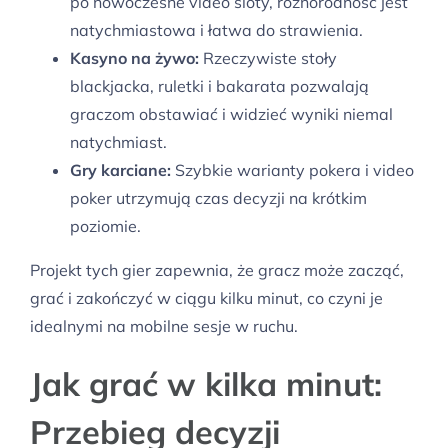
po nowoczesne video sloty, różnorodność jest
natychmiastowa i łatwa do strawienia.
Kasyno na żywo:
Rzeczywiste stoły
blackjacka, ruletki i bakarata pozwalają
graczom obstawiać i widzieć wyniki niemal
natychmiast.
Gry karciane:
Szybkie warianty pokera i video
poker utrzymują czas decyzji na krótkim
poziomie.
Projekt tych gier zapewnia, że gracz może zacząć,
grać i zakończyć w ciągu kilku minut, co czyni je
idealnymi na mobilne sesje w ruchu.
Jak grać w kilka minut:
Przebieg decyzji