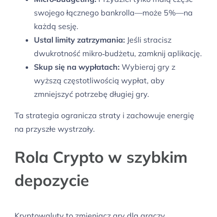
swojego łącznego bankrolla—może 5%—na
każdą sesję.
Ustal limity zatrzymania:
Jeśli stracisz
dwukrotność mikro‑budżetu, zamknij aplikację.
Skup się na wypłatach:
Wybieraj gry z
wyższą częstotliwością wypłat, aby
zmniejszyć potrzebę długiej gry.
Ta strategia ogranicza straty i zachowuje energię
na przyszłe wystrzały.
Rola Crypto w szybkim
depozycie
Kryptowaluty to zmieniacz gry dla graczy