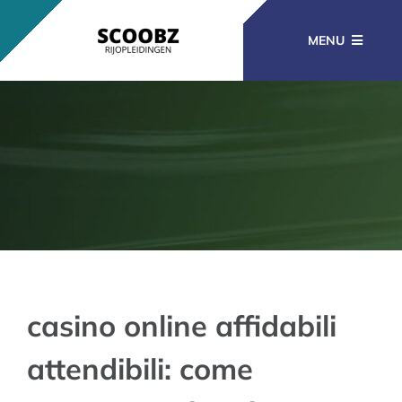
Ga
naar
MENU
inhoud
RIJOPLEIDINGEN
BEROEPSOPLEIDINGEN
CURSUSSEN
KENNISBANK
casino online affidabili
attendibili: come
CONTACT