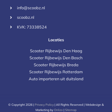
info@scoobz.nl
scoobz.nl
KVK: 73338524
Locaties
Scooter Rijbewijs Den Haag
Scooter Rijbewijs Den Bosch
Scooter Rijbewijs Breda
Scooter Rijbewijs Rotterdam
Auto importeren uit duitsland
© Copyright 2026 |
Privacy Policy
| All Rights Reserved | Webdesign &
Marketing by
Onlizo
|
Sitemap