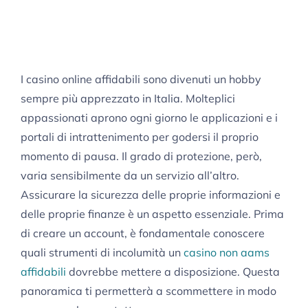
tuo capitale
I casino online affidabili sono divenuti un hobby
sempre più apprezzato in Italia. Molteplici
appassionati aprono ogni giorno le applicazioni e i
portali di intrattenimento per godersi il proprio
momento di pausa. Il grado di protezione, però,
varia sensibilmente da un servizio all’altro.
Assicurare la sicurezza delle proprie informazioni e
delle proprie finanze è un aspetto essenziale. Prima
di creare un account, è fondamentale conoscere
quali strumenti di incolumità un
casino non aams
affidabili
dovrebbe mettere a disposizione. Questa
panoramica ti permetterà a scommettere in modo