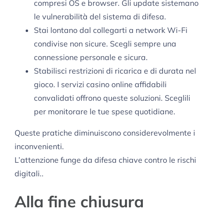
compresi OS e browser. Gli update sistemano
le vulnerabilità del sistema di difesa.
Stai lontano dal collegarti a network Wi-Fi
condivise non sicure. Scegli sempre una
connessione personale e sicura.
Stabilisci restrizioni di ricarica e di durata nel
gioco. I servizi casino online affidabili
convalidati offrono queste soluzioni. Sceglili
per monitorare le tue spese quotidiane.
Queste pratiche diminuiscono considerevolmente i
inconvenienti.
L’attenzione funge da difesa chiave contro le rischi
digitali..
Alla fine chiusura