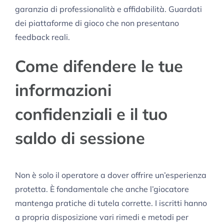
garanzia di professionalità e affidabilità. Guardati
dei piattaforme di gioco che non presentano
feedback reali.
Come difendere le tue
informazioni
confidenziali e il tuo
saldo di sessione
Non è solo il operatore a dover offrire un’esperienza
protetta. È fondamentale che anche l’giocatore
mantenga pratiche di tutela corrette. I iscritti hanno
a propria disposizione vari rimedi e metodi per