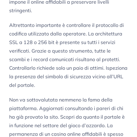
impone il online affidabili a preservare livelli
stringenti.
Altrettanto importante è controllare il protocollo di
codifica utilizzato dalla operatore. La architettura
SSL a 128 o 256 bit è presente su tutti i servizi
verificati. Grazie a questo strumento, tutte le
scambi e i record comunicati risultano al protetti.
Controllarlo richiede solo un paio di attimi. Ispeziona
la presenza del simbolo di sicurezza vicino all’URL
del portale.
Non va sottovalutata nemmeno la fama della
piattaforma. Aggiornati consultando i pareri di chi
ha già provato la sito. Scopri da quanto il portale è
in funzione nel settore del gioco d’azzardo. La
permanenza di un casino online affidabili è spesso