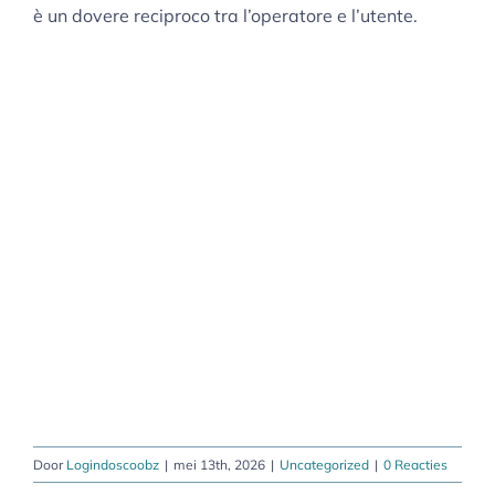
è un dovere reciproco tra l’operatore e l’utente.
Door
Logindoscoobz
|
mei 13th, 2026
|
Uncategorized
|
0 Reacties