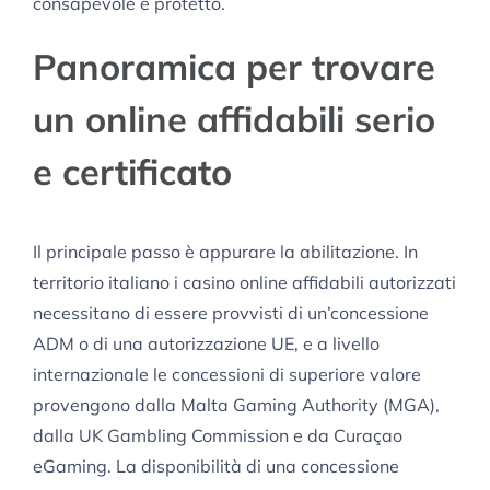
consapevole e protetto.
Panoramica per trovare
un online affidabili serio
e certificato
Il principale passo è appurare la abilitazione. In
territorio italiano i casino online affidabili autorizzati
necessitano di essere provvisti di un’concessione
ADM o di una autorizzazione UE, e a livello
internazionale le concessioni di superiore valore
provengono dalla Malta Gaming Authority (MGA),
dalla UK Gambling Commission e da Curaçao
eGaming. La disponibilità di una concessione