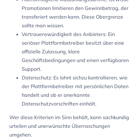
Promotionen limitieren den Gewinnbetrag, der
transferiert werden kann. Diese Obergrenze
sollte man wissen.
Vertrauenswürdigkeit des Anbieters: Ein
seriöser Plattformbetreiber besitzt über eine
offizielle Zulassung, klare
Geschäftsbedingungen und einen verfügbaren
Support.
Datenschutz: Es lohnt sichzu kontrollieren, wie
der Plattformbetreiber mit persönlichen Daten
handelt und ob er anerkannte
Datenschutzvorschriften einhält.
Wer diese Kriterien im Sinn behält, kann sachkundig
urteilen und unerwünschte Überraschungen
umgehen.