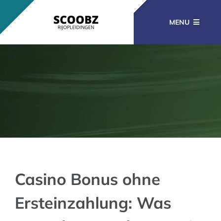
Ga
naar
MENU
inhoud
RIJOPLEIDINGEN
BEROEPSOPLEIDINGEN
CURSUSSEN
KENNISBANK
Casino Bonus ohne
Ersteinzahlung: Was
CONTACT