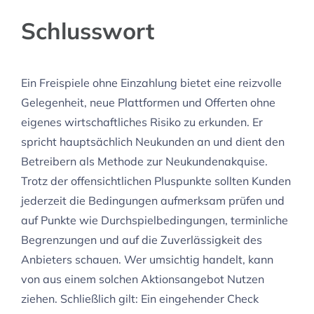
Schlusswort
Ein Freispiele ohne Einzahlung bietet eine reizvolle
Gelegenheit, neue Plattformen und Offerten ohne
eigenes wirtschaftliches Risiko zu erkunden. Er
spricht hauptsächlich Neukunden an und dient den
Betreibern als Methode zur Neukundenakquise.
Trotz der offensichtlichen Pluspunkte sollten Kunden
jederzeit die Bedingungen aufmerksam prüfen und
auf Punkte wie Durchspielbedingungen, terminliche
Begrenzungen und auf die Zuverlässigkeit des
Anbieters schauen. Wer umsichtig handelt, kann
von aus einem solchen Aktionsangebot Nutzen
ziehen. Schließlich gilt: Ein eingehender Check