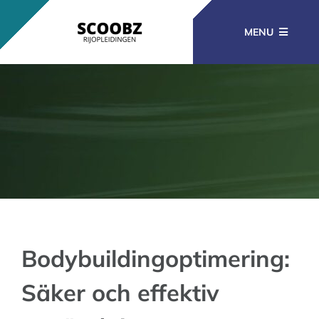
Ga
naar
MENU
inhoud
RIJOPLEIDINGEN
BEROEPSOPLEIDINGEN
CURSUSSEN
KENNISBANK
Bodybuildingoptimering:
Säker och effektiv
CONTACT