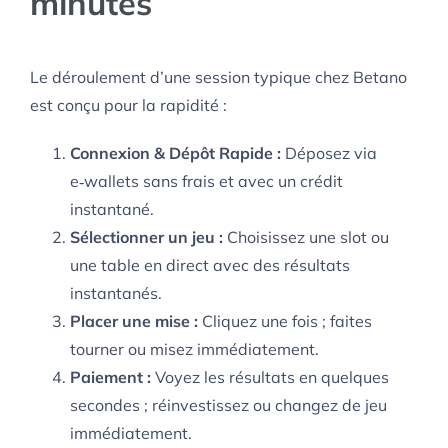
minutes
Le déroulement d’une session typique chez Betano
est conçu pour la rapidité :
Connexion & Dépôt Rapide :
Déposez via
e‑wallets sans frais et avec un crédit
instantané.
Sélectionner un jeu :
Choisissez une slot ou
une table en direct avec des résultats
instantanés.
Placer une mise :
Cliquez une fois ; faites
tourner ou misez immédiatement.
Paiement :
Voyez les résultats en quelques
secondes ; réinvestissez ou changez de jeu
immédiatement.