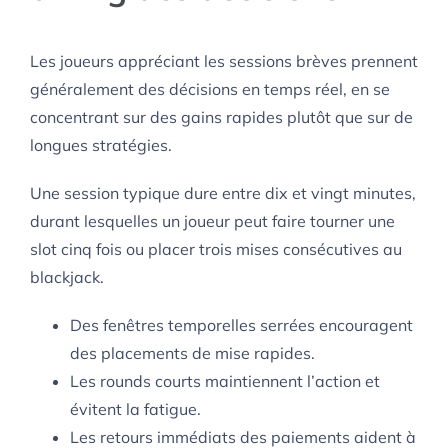
Les joueurs appréciant les sessions brèves prennent
généralement des décisions en temps réel, en se
concentrant sur des gains rapides plutôt que sur de
longues stratégies.
Une session typique dure entre dix et vingt minutes,
durant lesquelles un joueur peut faire tourner une
slot cinq fois ou placer trois mises consécutives au
blackjack.
Des fenêtres temporelles serrées encouragent
des placements de mise rapides.
Les rounds courts maintiennent l’action et
évitent la fatigue.
Les retours immédiats des paiements aident à