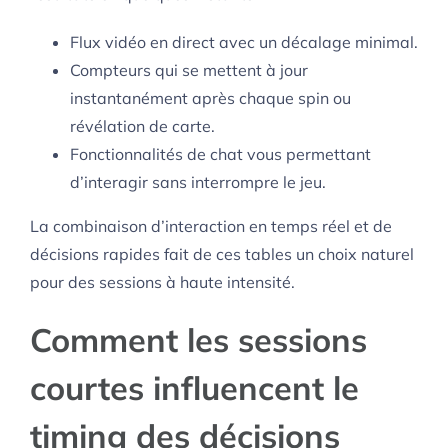
Flux vidéo en direct avec un décalage minimal.
Compteurs qui se mettent à jour
instantanément après chaque spin ou
révélation de carte.
Fonctionnalités de chat vous permettant
d’interagir sans interrompre le jeu.
La combinaison d’interaction en temps réel et de
décisions rapides fait de ces tables un choix naturel
pour des sessions à haute intensité.
Comment les sessions
courtes influencent le
timing des décisions