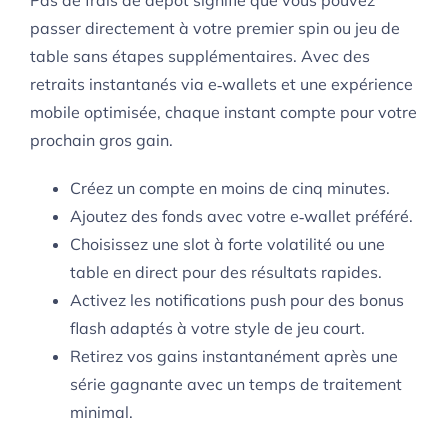
Pas de frais de dépôt signifie que vous pouvez
passer directement à votre premier spin ou jeu de
table sans étapes supplémentaires. Avec des
retraits instantanés via e‑wallets et une expérience
mobile optimisée, chaque instant compte pour votre
prochain gros gain.
Créez un compte en moins de cinq minutes.
Ajoutez des fonds avec votre e‑wallet préféré.
Choisissez une slot à forte volatilité ou une
table en direct pour des résultats rapides.
Activez les notifications push pour des bonus
flash adaptés à votre style de jeu court.
Retirez vos gains instantanément après une
série gagnante avec un temps de traitement
minimal.