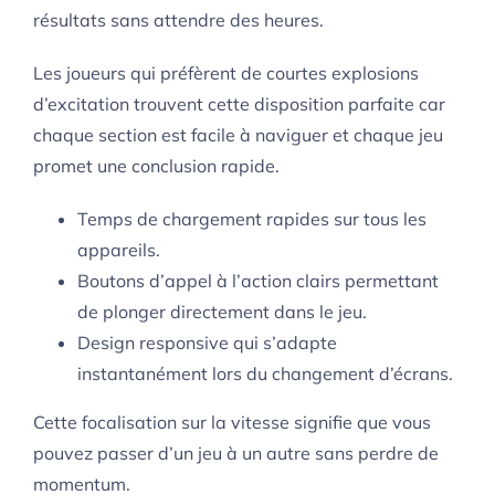
résultats sans attendre des heures.
Les joueurs qui préfèrent de courtes explosions
d’excitation trouvent cette disposition parfaite car
chaque section est facile à naviguer et chaque jeu
promet une conclusion rapide.
Temps de chargement rapides sur tous les
appareils.
Boutons d’appel à l’action clairs permettant
de plonger directement dans le jeu.
Design responsive qui s’adapte
instantanément lors du changement d’écrans.
Cette focalisation sur la vitesse signifie que vous
pouvez passer d’un jeu à un autre sans perdre de
momentum.