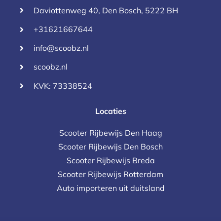
Daviottenweg 40, Den Bosch, 5222 BH
+31621667644
info@scoobz.nl
scoobz.nl
KVK: 73338524
Locaties
Scooter Rijbewijs Den Haag
Scooter Rijbewijs Den Bosch
Scooter Rijbewijs Breda
Scooter Rijbewijs Rotterdam
Auto importeren uit duitsland