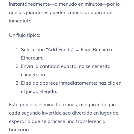
instantáneamente—a menudo en minutos—por lo
que los jugadores pueden comenzar a girar de
inmediato.
Un flujo típico:
Selecciona “Add Funds” → Elige Bitcoin o
Ethereum.
Envía la cantidad exacta; no se necesita
conversión.
El saldo aparece inmediatamente; haz clic en
el juego elegido.
Este proceso elimina fricciones, asegurando que
cada segundo invertido sea divertido en lugar de
esperar a que se procese una transferencia
bancaria.