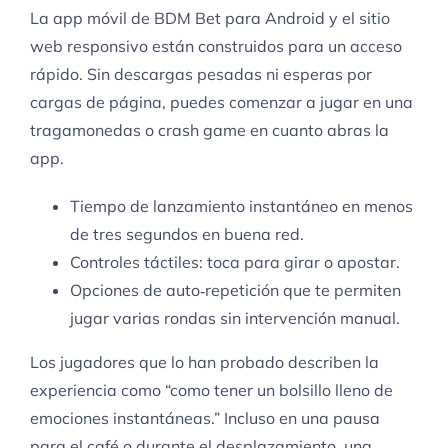
La app móvil de BDM Bet para Android y el sitio
web responsivo están construidos para un acceso
rápido. Sin descargas pesadas ni esperas por
cargas de página, puedes comenzar a jugar en una
tragamonedas o crash game en cuanto abras la
app.
Tiempo de lanzamiento instantáneo en menos
de tres segundos en buena red.
Controles táctiles: toca para girar o apostar.
Opciones de auto‑repetición que te permiten
jugar varias rondas sin intervención manual.
Los jugadores que lo han probado describen la
experiencia como “como tener un bolsillo lleno de
emociones instantáneas.” Incluso en una pausa
para el café o durante el desplazamiento, una