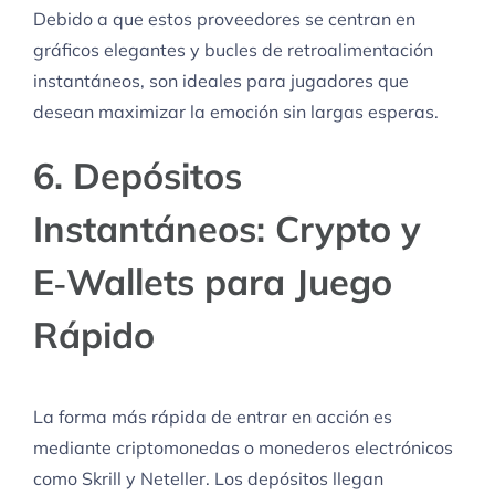
Debido a que estos proveedores se centran en
gráficos elegantes y bucles de retroalimentación
instantáneos, son ideales para jugadores que
desean maximizar la emoción sin largas esperas.
6. Depósitos
Instantáneos: Crypto y
E‑Wallets para Juego
Rápido
La forma más rápida de entrar en acción es
mediante criptomonedas o monederos electrónicos
como Skrill y Neteller. Los depósitos llegan