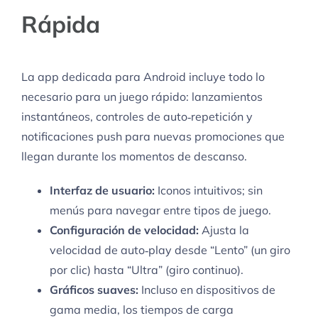
Rápida
La app dedicada para Android incluye todo lo
necesario para un juego rápido: lanzamientos
instantáneos, controles de auto‑repetición y
notificaciones push para nuevas promociones que
llegan durante los momentos de descanso.
Interfaz de usuario:
Iconos intuitivos; sin
menús para navegar entre tipos de juego.
Configuración de velocidad:
Ajusta la
velocidad de auto‑play desde “Lento” (un giro
por clic) hasta “Ultra” (giro continuo).
Gráficos suaves:
Incluso en dispositivos de
gama media, los tiempos de carga