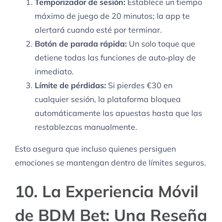
Temporizador de sesión:
Establece un tiempo
máximo de juego de 20 minutos; la app te
alertará cuando esté por terminar.
Botón de parada rápida:
Un solo toque que
detiene todas las funciones de auto‑play de
inmediato.
Límite de pérdidas:
Si pierdes €30 en
cualquier sesión, la plataforma bloquea
automáticamente las apuestas hasta que las
restablezcas manualmente.
Esto asegura que incluso quienes persiguen
emociones se mantengan dentro de límites seguros.
10. La Experiencia Móvil
de BDM Bet: Una Reseña