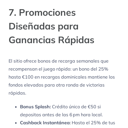
7. Promociones
Diseñadas para
Ganancias Rápidas
El sitio ofrece bonos de recarga semanales que
recompensan el juego rápido: un bono del 25%
hasta €100 en recargas dominicales mantiene los
fondos elevados para otra ronda de victorias
rápidas.
Bonus Splash:
Crédito único de €50 si
depositas antes de las 6 pm hora local.
Cashback Instantáneo:
Hasta el 25% de tus