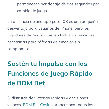
permanecen por debajo de dos segundos por
cambio de juego.
La ausencia de una app para iOS es una pequeña
desventaja para usuarios de iPhone, pero los
jugadores de Android tienen todas las funciones
necesarias para ráfagas de emoción sin
compromisos.
Sostén tu Impulso con las
Funciones de Juego Rápido
de BDM Bet
Si disfrutas de victorias rápidas y decisiones
veloces,
BDM Bet Casino
proporciona todas las