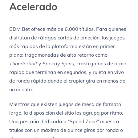
Acelerado
BDM Bet ofrece más de 6,000 títulos. Para quienes
disfrutan de ráfagas cortas de emoción, los juegos
más rápidos de la plataforma están en primer
plano: tragamonedas de alto retorno como
Thunderbolt
y
Speedy Spins
, crash games de ritmo
rápido que terminan en segundos, y ruleta en vivo
de ronda rápida donde el crupier gira en menos de
un minuto.
Mientras que existen juegos de mesa de formato
largo, la disposición del sitio los agrupa por ritmo.
Una pestaña dedicada a “Speed Zone” muestra
títulos con un máximo de quince giros por ronda o