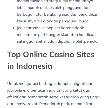
membutuhkan strategi rumit membuatnya
lebih mudah diakses oleh pengguna dari
berbagai latar belakang usia dan pendidikan,
khususnya di kalangan pengguna muda.
Jenis taruhan ini populer karena tidak
melibatkan perhitungan skor atau handicap,
sehingga lebih mudah dipahami oleh pemula.
Top Online Casino Sites
in Indonesia
Untuk mengatasi berbagai dampak negatif dari
judi online, diperlukan regulasi yang ketat dan
efektif dari pemerintah serta kesadaran yang tinggi
dari masyarakat. Pemerintah perlu memastikan