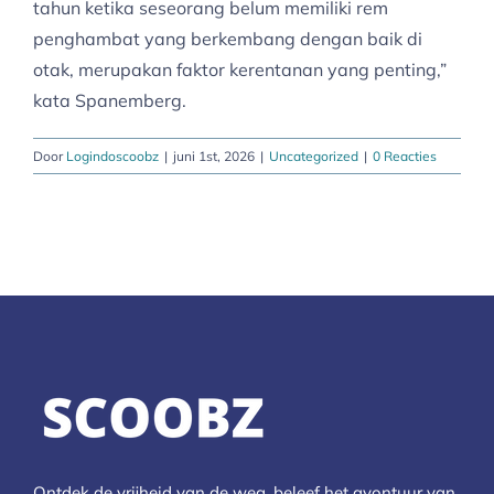
tahun ketika seseorang belum memiliki rem
penghambat yang berkembang dengan baik di
otak, merupakan faktor kerentanan yang penting,”
kata Spanemberg.
Door
Logindoscoobz
|
juni 1st, 2026
|
Uncategorized
|
0 Reacties
Ontdek de vrijheid van de weg, beleef het avontuur van