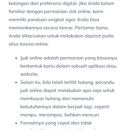
kalangan dan preferensi digital. Jika Anda belum
familiar dengan permainan slot online, kami
memiliki panduan singkat agar Anda bisa
memainkannya secara lancar. Pertama-tama,
Anda diharuskan untuk melakukan deposit pada
situs kasino online.
Judi online adalah permainan yang biasanya
berbentuk kartu dalam sebuah aplikasi atau
website.
Selain itu, bila telah terlilit hutang, pecandu
judi online dapat melakukan apa saja untuk
membayar hutang dan memenuhi
kebutuhannya dalam berjudi lagi, seperti
menipu, merampas, bahkan mencuri.
Formatnya yang cepat dan tidak